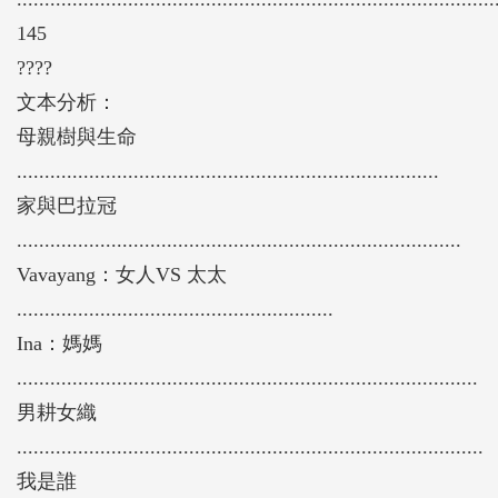
145
????
文本分析：
母親樹與生命
............................................................................
家與巴拉冠
................................................................................
Vavayang：女人VS 太太
.........................................................
Ina：媽媽
...................................................................................
男耕女織
....................................................................................
我是誰