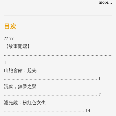
民。就像政府報告 中說：「原住民兒少、婦女暨家
more...
庭的問題是因為酗酒、隔代教養、中輟生、未婚懷
孕、女性單親家庭就業與家庭照顧困境，以及家庭暴
力等」。一邊拿放大鏡來看這些同時也發生在白浪身
目次
上的情形，一邊把問題全推給原住民婦女，這讓人十
?? ??
分懊惱。
【故事開端】
....................................................................................
1
山胞會館：起先
........................................................................ 1
沉默，無聲之聲
........................................................................ 7
濾光鏡：粉紅色女生
.............................................................. 14