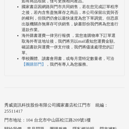
如有商品瑕疵，僅可更換相同產品。
國家書店因網路與門市共同銷售，若在您完成訂單程序
之後，若內含售盡無庫存之商品，本公司保留出貨與否
的權利，但我們仍會以最快速度為您下單調貨。但恐原
出版機關亦無庫存可供銷售，缺書部份我們將為您進行
退款作業。
海外購書運費一律另行報價 ，當您進購物車下訂單選
取海外寄送地址後，我們將另以mail通知您運費金額。
確認書款與運費一併支付後，我們將儘速處理您的訂
單。
學校團體、讀書會用書，或每月需特定數量者，可洽
【團購部門】
，我們有專人為您服務。
秀威資訊科技股份有限公司國家書店松江門市 統編：
25511417
門市地址：104 台北市中山區松江路209號1樓
關於我們
．
常見問題
．
團購服務
．
隱私權說明
．
門市據點
．