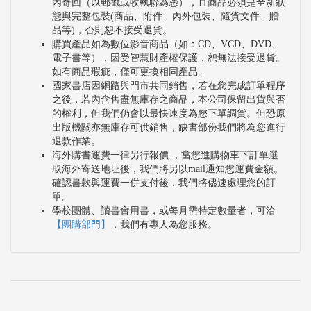
內寄回（以郵戳或收執聯為憑），且商品必須是全新狀
態與完整包裝(商品、附件、內外包裝、隨貨文件、贈
品等)，否則恕不接受退貨。
購買產品如為數位影音商品（如：CD、VCD、DVD、
電子書等），因受智慧財產權保護，恕無法接受退貨。
如有商品瑕疵，僅可更換相同產品。
國家書店因網路與門市共同銷售，若在您完成訂單程序
之後，若內含售盡無庫存之商品，本公司保留出貨與否
的權利，但我們仍會以最快速度為您下單調貨。但恐原
出版機關亦無庫存可供銷售，缺書部份我們將為您進行
退款作業。
海外購書運費一律另行報價 ，當您進購物車下訂單選
取海外寄送地址後，我們將另以mail通知您運費金額。
確認書款與運費一併支付後，我們將儘速處理您的訂
單。
學校團體、讀書會用書，或每月需特定數量者，可洽
【團購部門】
，我們有專人為您服務。