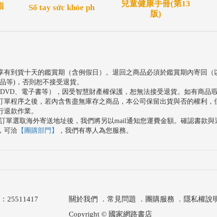
兒童健康手冊(第13
指
Sổ tay sức khỏe ph
版)
享有到貨十天的鑑賞期（含例假日）。退回之商品必須於鑑賞期內寄回（
品等)，否則恕不接受退貨。
、DVD、電子書等），因受智慧財產權保護，恕無法接受退貨。如有商品
訂單程序之後，若內含售盡無庫存之商品，本公司保留出貨與否的權利，
行退款作業。
訂單選取海外寄送地址後，我們將另以mail通知您運費金額。確認書款
，可洽
【團購部門】
，我們有專人為您服務。
511417
關於我們
．
常見問題
．
團購服務
．
隱私權說
Copyright © 國家網路書店