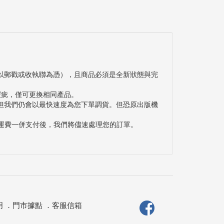
以郵戳或收執聯為憑），且商品必須是全新狀態與完
瑕疵，僅可更換相同產品。
但我們仍會以最快速度為您下單調貨。但恐原出版機
與運費一併支付後，我們將儘速處理您的訂單。
明
．
門市據點
．
客服信箱