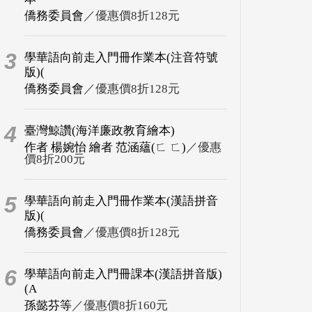
僑務委員會
／優惠價8折128元
3
學華語向前走入門冊作業本(注音符號
版)(
僑務委員會
／優惠價8折128元
4
臺灣鯨讚(海洋廉政教育繪本)
作者 楊婉怡 繪者 范涵蘊(ㄈ ㄈ)
／優惠
價8折200元
5
學華語向前走入門冊作業本(漢語拼音
版)(
僑務委員會
／優惠價8折128元
6
學華語向前走入門冊課本(漢語拼音版)
(A
孫懿芬等
／優惠價8折160元