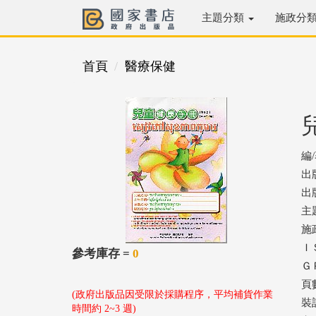
主題分類
施政分
首頁
醫療保健
編
出
出版
主
施
ＩＳ
參考庫存 =
0
ＧＰ
頁數
(政府出版品因受限於採購程序，平均補貨作業
裝
時間約 2~3 週)