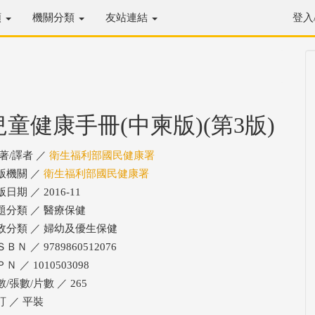
類
機關分類
友站連結
登入
兒童健康手冊(中柬版)(第3版)
/著/譯者 ／
衛生福利部國民健康署
版機關 ／
衛生福利部國民健康署
日期 ／ 2016-11
題分類 ／ 醫療保健
政分類 ／ 婦幼及優生保健
ＢＮ ／ 9789860512076
Ｎ ／ 1010503098
/張數/片數 ／ 265
訂 ／ 平裝