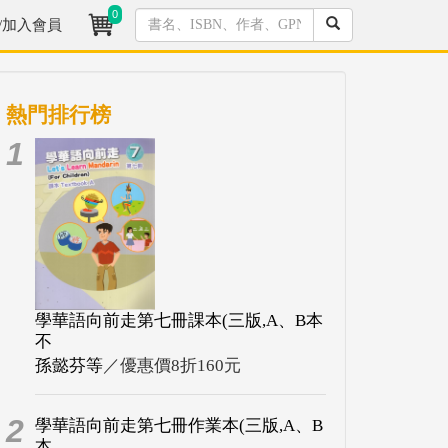
0
/加入會員
熱門排行榜
1
學華語向前走第七冊課本(三版,A、B本
不
孫懿芬等
／優惠價8折160元
2
學華語向前走第七冊作業本(三版,A、B
本