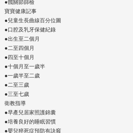
●髖關節篩檢
寶寶健康記事
●兒童生長曲線百分位圖
●口腔及乳牙保健紀錄
●出生至二個月
●二至四個月
●四至十個月
●十個月至一歲半
●一歲半至二歲
●二至三歲
●三至七歲
衛教指導
●早產兒居家照護錦囊
●培養良好的睡眠習慣
●嬰兒猝死症預防有訣竅