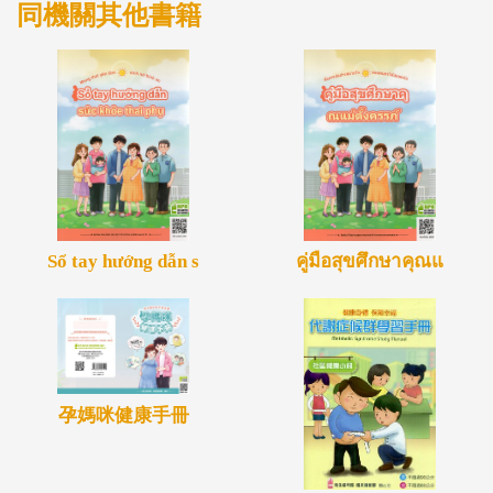
同機關其他書籍
Sổ tay hướng dẫn s
คู่มือสุขศึกษาคุณแ
孕媽咪健康手冊