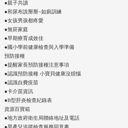
●親子共讀
●和尿布說掰掰~如廁訓練
●女孩男孩都疼愛
●無菸家庭
●早期療育成效佳
●國小學前健康檢查與入學準備
預防接種
●提醒家長預防接種注意事項
●認識預防接種 小寶貝健康沒煩惱
●認識自費疫苗
●卡介苗資訊
●B型肝炎檢查紀錄表
資源百寶箱
●地方政府衛生局聯絡地址及電話
●早產兒追蹤檢查服務同意書