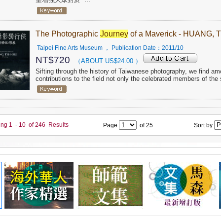
The Photographic
Journey
of a Maverick - HUANG, 
Taipei Fine Arts Museum
， Publication Date：
2011/10
NT$
720
（ABOUT US$
24.00
）
Sifting through the history of Taiwanese photography, we find a
contributions to the field not only the celebrated members of the
ing
1
-
10
of
246
Results
Page
of
25
Sort by