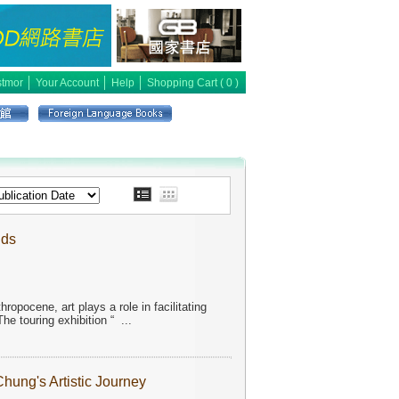
│
│
│
tmor
Your Account
Help
Shopping Cart (
0
)
nds
ropocene, art plays a role in facilitating
e touring exhibition “
...
hung's Artistic Journey