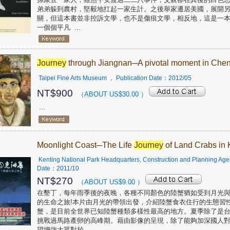
弟弟躲到農村，堅毅地扛起一家生計。之後舉家遷居美國，展開
關，但這本書並非控訴文學，也不是傷痕文學，相反地，這是一本
一個個平凡
...
Journey
through Jiangnan─A pivotal moment in Chen 
Taipei Fine Arts Museum
， Publication Date：
2012/05
NT$
900
（ABOUT US$
30.00
）
...
Moonlight Coast─The Life
Journey
of Land Crabs in 
Kenting National Park Headquarters, Construction and Planning Agency
Date：
2011/10
NT$
270
（ABOUT US$
9.00
）
在墾丁，每年雨季後的夜晚，各種不同顏色的陸蟹猶如受到月光
的生命之旅!本片由月光的帶領出發，介紹陸蟹食衣住行的生態習
蟹，是目前全世界已知陸蟹種類多樣性最高的地方。夏季除了是
挑戰過馬路產卵的高峰期。藉由影像的呈現，除了能夠加深國人
望增強大眾對於
...