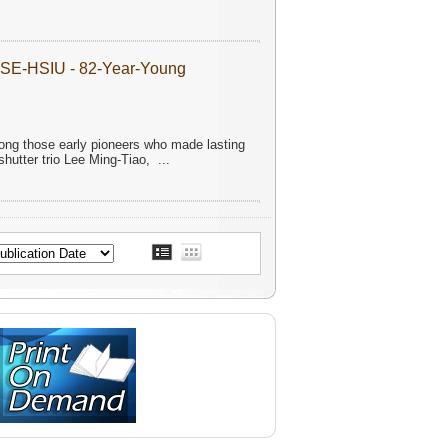
TSE-HSIU - 82-Year-Young
mong those early pioneers who made lasting
 shutter trio Lee Ming-Tiao,
...