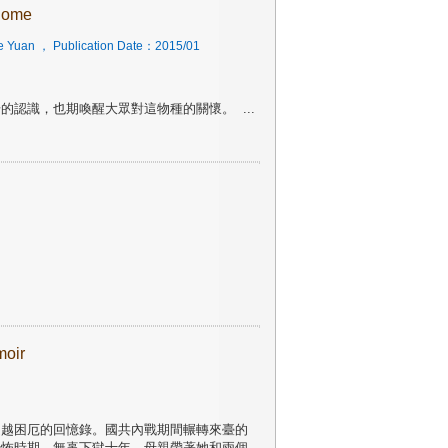
ome
ve Yuan
， Publication Date：
2015/01
步的認識，也期喚醒大眾對這物種的關懷。
...
moir
超越困厄的回憶錄。國共內戰期間輾轉來臺的
恐怖時期，無辜下獄十年。母親帶著她和兩個