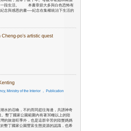
另一段生活。 本書章節大多與白色恐怖有
紀念與感恩的書──紀念在集權統治下生活的
Cheng-po's artistic quest
Kenting
, Ministry of the Interior
， Publication
與潮水的召喚，不約而同趕往海邊，共譜神奇
性。墾丁國家公園範圍內有著30種以上的陸
台灣的旅遊旺季外，也是這群辛苦的陸蟹媽媽
對於墾丁國家公園豐富生態資源的認識，也希