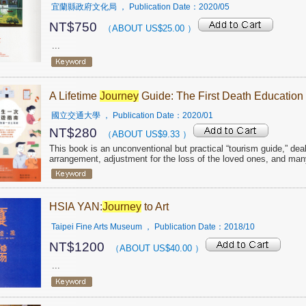
宜蘭縣政府文化局
， Publication Date：
2020/05
NT$
750
（ABOUT US$
25.00
）
...
A Lifetime
Journey
Guide: The First Death Education 
國立交通大學
， Publication Date：
2020/01
NT$
280
（ABOUT US$
9.33
）
This book is an unconventional but practical “tourism guide,” de
arrangement, adjustment for the loss of the loved ones, and many
HSIA YAN:
Journey
to Art
Taipei Fine Arts Museum
， Publication Date：
2018/10
NT$
1200
（ABOUT US$
40.00
）
...