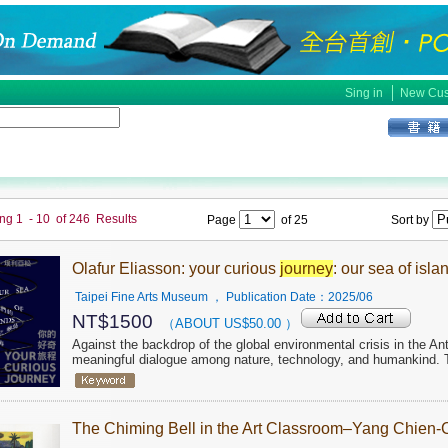
│
Sing in
New Cus
ing
1
-
10
of
246
Results
Page
of
25
Sort by
Olafur Eliasson: your curious
journey
: our sea of isla
Taipei Fine Arts Museum
， Publication Date：
2025/06
NT$
1500
（ABOUT US$
50.00
）
Against the backdrop of the global environmental crisis in the Anth
meaningful dialogue among nature, technology, and humankind. Th
The Chiming Bell in the Art Classroom–Yang Chien-C