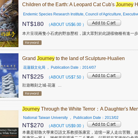
Children of the Earth: A Leopard Cat Cub's
Journey
H
Endemic Species Research Institute, Council of Agriculture, Executi
NT$
180
（ABOUT US$
6.00
）
本片呈現兩隻小石虎的野放歷程，讓大眾對於此謎樣物種有進一
Grand
Journey
to the land of Sculpture-Hualien
花蓮縣文化局
， Publication Date：
2014/07
NT$
225
（ABOUT US$
7.50
）
壯遊雕刻之城-花蓮
...
Journey
Through the White Terror：A Daughter's Me
National Taiwan University
， Publication Date：
2013/02
NT$
270
（ABOUT US$
9.00
）
本書是耶魯大學東亞語文系教授孫康宜，追憶一家人走出苦難、
孫康宜一家人，雖然平安渡過二二八事件，父親卻在其後的白色