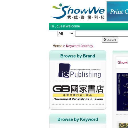
Hi ,
guest
welcome
Home
> Keyword:Journey
Browse by Brand
Show
Browse by Keyword