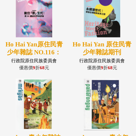
Ho Hai Yan原住民青
Ho Hai Yan 原住民青
少年雜誌 NO.116：
少年雜誌期刊
數位「原」生代：用
NO.115： 永續潮世
行政院原住民族委員會
行政院原住民族委員會
3C連結世界與部落
代：穿梭在傳統與未
優惠價
9
折
68
元
優惠價
9
折
68
元
來之間