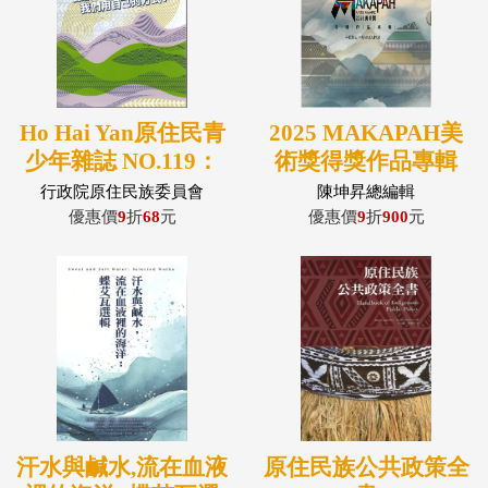
Ho Hai Yan原住民青
2025 MAKAPAH美
少年雜誌 NO.119：
術獎得獎作品專輯
誰說原住民不懂金
(攝影類/繪畫類)(精
行政院原住民族委員會
陳坤昇總編輯
融? 我們用自己的方
裝兩冊不分售)
優惠價
9
折
68
元
優惠價
9
折
900
元
式!
汗水與鹹水,流在血液
原住民族公共政策全