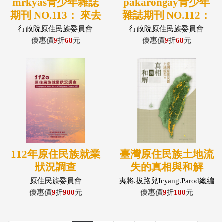
mrkyas青少年雜誌
pakarongay青少年
期刊 NO.113： 來去
雜誌期刊 NO.112：
工寮住一晚
祖靈的小米糕
行政院原住民族委員會
行政院原住民族委員會
優惠價
9
折
68
元
優惠價
9
折
68
元
112年原住民族就業
臺灣原住民族土地流
狀況調查
失的真相與和解
原住民族委員會
夷將.拔路兒Icyang.Parod總編
輯
優惠價
9
折
900
元
優惠價
9
折
180
元