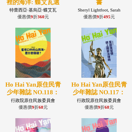
裡的海洋: 蝶艾瓦選
書
輯
特蕾西亞·基烏亞·蝶艾瓦
Sheryl Lightfoot, Sarah
(Teresia Kieuea Teaiwa)著; 方
Maddison編; 李宜澤, 林曜同
優惠價
9
折
360
元
優惠價
9
折
495
元
鈞瑋, 黃星...
譯
Ho Hai Yan原住民青
Ho Hai Yan原住民青
少年雜誌 NO.118：
少年雜誌 NO.117：
耆老口中的山與海，
當部落習慣遇上國家
行政院原住民族委員會
行政院原住民族委員會
是什麼模樣?
法律時
優惠價
9
折
68
元
優惠價
9
折
68
元