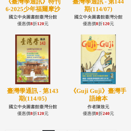
《臺灣學通訊》特刊
臺灣學通訊 - 第144
6‧2025少年福爾摩沙
期(114/07)
–太陽旗下的文青
國立中央圖書館臺灣分館
國立中央圖書館臺灣分館
優惠價
8
折
120
元
優惠價
8
折
120
元
臺灣學通訊 - 第143
《Guji Guji》臺灣手
期(114/05)
語繪本
國立中央圖書館臺灣分館
作者陳致元
優惠價
8
折
120
元
優惠價
8
折
240
元