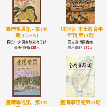
臺灣學通訊 - 第148
《在地》本土教育半
期(115/05)
年刊 第11期
國立中央圖書館臺灣分館
國立臺灣圖書館
優惠價
9
折
135
元
優惠價
9
折
162
元
臺灣學通訊 - 第147
臺灣學研究第33期