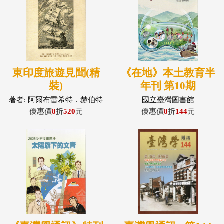
東印度旅遊見聞(精
《在地》本土教育半
裝)
年刊 第10期
著者: 阿爾布雷希特．赫伯特
國立臺灣圖書館
（Albrecht Herport）導讀／
優惠價
8
折
520
元
優惠價
8
折
144
元
編譯: 張守慧（Ch...