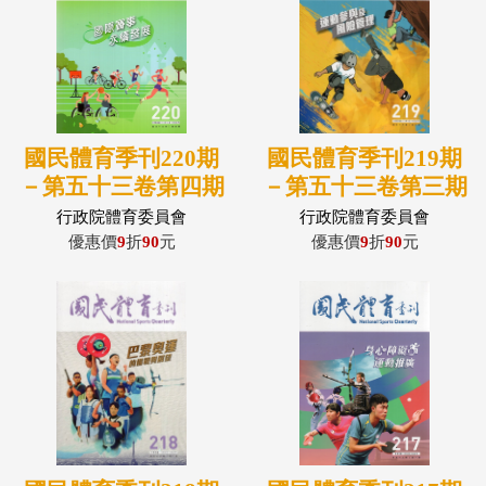
國民體育季刊220期
國民體育季刊219期
－第五十三卷第四期
－第五十三卷第三期
(113/12)
(113/09)
行政院體育委員會
行政院體育委員會
優惠價
9
折
90
元
優惠價
9
折
90
元