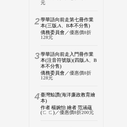
元
2
學華語向前走第七冊作業
本(三版,A、B本不分售)
僑務委員會
／優惠價8折
128元
3
學華語向前走入門冊作業
本(注音符號版)(四版,A、B
本不分售)
僑務委員會
／優惠價8折
128元
4
臺灣鯨讚(海洋廉政教育繪
本)
作者 楊婉怡 繪者 范涵蘊
(ㄈ ㄈ)
／優惠價8折200元