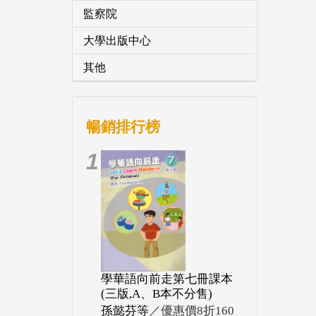
監察院
大學出版中心
其他
暢銷排行榜
1
學華語向前走第七冊課本
(三版,A、B本不分售)
孫懿芬等
／優惠價8折160