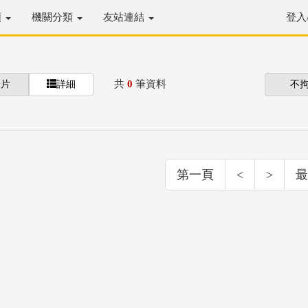
類
機關分類
友站連結
登入
共
0
筆資料
圖片
詳細
不
第一頁
<
>
最