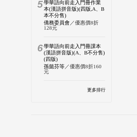
5
學華語向前走入門冊作業
本(漢語拼音版)(四版,A、B
本不分售)
僑務委員會
／優惠價8折
128元
6
學華語向前走入門冊課本
(漢語拼音版)(A、B不分售)
(四版)
孫懿芬等
／優惠價8折160
元
更多排行