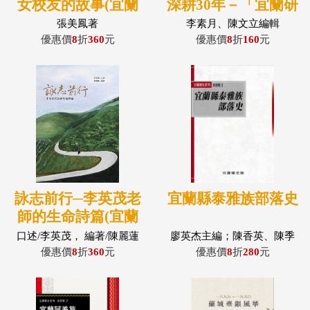
女校友的故事(宜蘭
深耕30年－「宜蘭研
人文19)
究」第13屆學術研討
張美鳳著
李素月、陳文立編輯
會論文集
優惠價
8
折
360
元
優惠價
8
折
160
元
詠志前行─李英茂老
宜蘭縣泰雅族部落史
師的生命詩篇(宜蘭
人文17)
口述/李英茂， 編著/陳麗蓮
廖英杰主編；陳香英、陳季
寧、哈勇諾幹、高日昌、廖
優惠價
8
折
360
元
優惠價
8
折
280
元
英杰、漢聲、韋文豪、曹光
輝、陳芃伶、哈寶兒...