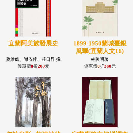
宜蘭阿美族發展史
1899-1950蘭城臺銀
風華(宜蘭人文16)
蔡維庭、謝依萍、莊日昇 撰
林俊明著
稿
優惠價
8
折
200
元
優惠價
8
折
360
元