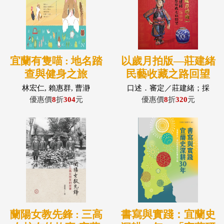
宜蘭有隻喵 : 地名踏
以歲月拍版—莊建緒
查與健身之旅
民藝收藏之路回望
(宜蘭人文20)
林宏仁, 賴惠群, 曹瀞
口述．審定／莊建緒；採
訪．撰著／蔡欣茹
優惠價
8
折
304
元
優惠價
8
折
320
元
蘭陽女教先鋒 : 三高
書寫與實踐：宜蘭史