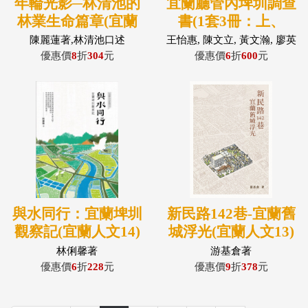
年輪光影─林清池的
宜蘭廳管內埤圳調查
林業生命篇章(宜蘭
書(1套3冊：上、
人文15)
下、圖冊)
陳麗蓮著,林清池口述
王怡惠, 陳文立, 黃文瀚, 廖英
杰編輯.編註; 林英俊譯
優惠價
8
折
304
元
優惠價
6
折
600
元
與水同行：宜蘭埤圳
新民路142巷-宜蘭舊
觀察記(宜蘭人文14)
城浮光(宜蘭人文13)
林俐馨著
游基倉著
優惠價
6
折
228
元
優惠價
9
折
378
元