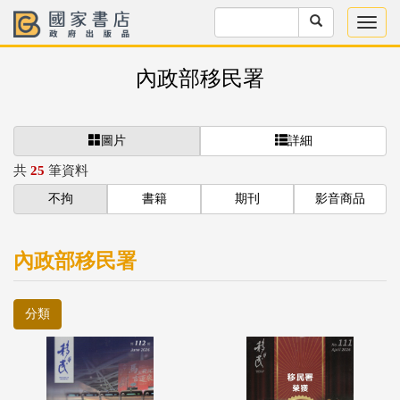
內政部移民署
圖片
詳細
共
25
筆資料
不拘
書籍
期刊
影音商品
內政部移民署
分類