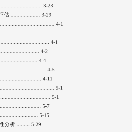
................. 3-23
............ 3-29
........................... 4-1
......................... 4-1
.................... 4-2
................. 4-4
..................... 4-5
................ 4-11
........................ 5-1
............................ 5-1
........................ 5-7
...................... 5-15
....... 5-29