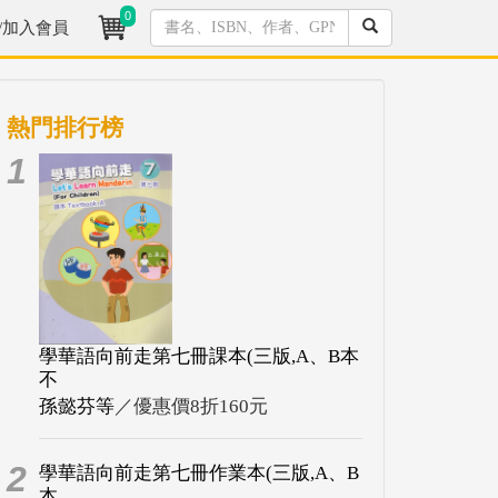
0
/加入會員
熱門排行榜
1
學華語向前走第七冊課本(三版,A、B本
不
孫懿芬等
／優惠價8折160元
2
學華語向前走第七冊作業本(三版,A、B
本