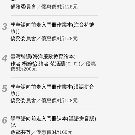
僑務委員會
／優惠價8折128元
3
學華語向前走入門冊作業本(注音符號
版)(
僑務委員會
／優惠價8折128元
4
臺灣鯨讚(海洋廉政教育繪本)
作者 楊婉怡 繪者 范涵蘊(ㄈ ㄈ)
／優惠
價8折200元
5
學華語向前走入門冊作業本(漢語拼音
版)(
僑務委員會
／優惠價8折128元
6
學華語向前走入門冊課本(漢語拼音版)
(A
孫懿芬等
／優惠價8折160元