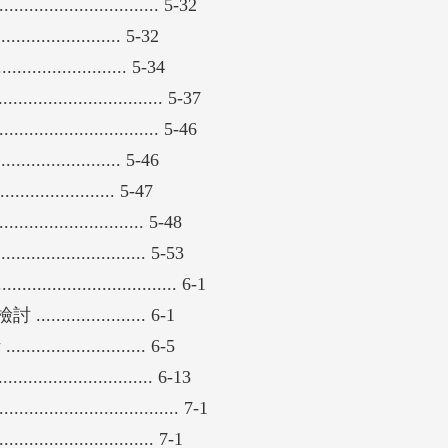
......................... 5-32
.................. 5-32
..................... 5-34
........................... 5-37
......................... 5-46
.................. 5-46
.............. 5-47
.................. 5-48
................... 5-53
...................... 6-1
.............. 6-1
............... 6-5
..................... 6-13
....................... 7-1
................... 7-1