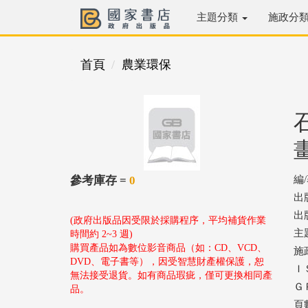
主題分類
施政分
首頁
農業環保
參考庫存 =
0
編
出
出版
(政府出版品因受限於採購程序，平均補貨作業
主
時間約 2~3 週)
購買產品如為數位影音商品（如：CD、VCD、
施
DVD、電子書等），因受智慧財產權保護，恕
ＩＳ
無法接受退貨。如有商品瑕疵，僅可更換相同產
ＧＰ
品。
頁數