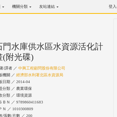
類
機關分類
友站連結
登入
石門水庫供水區水資源活化計
畫(附光碟)
/著/譯者 ／
中興工程顧問股份有限公司
版機關 ／
經濟部水利署北區水資源局
日期 ／ 2014-04
題分類 ／ 農業環保
政分類 ／ 環境資源
ＢＮ ／ 9789860411683
Ｎ ／ 1010300809
/張數/片數 ／ 200