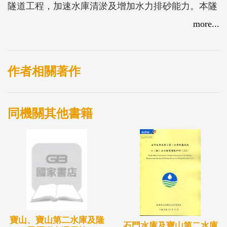
隧道工程，加速水庫清淤及增加水力排砂能力。本隧
道於平時作為水庫土石清淤輸送通道，由佈設於隧道
more...
上方之抽泥(砂)管輸送至隧道出口沖淤池及浮覆地堆
置，於颱洪期間利用該通道排洪水量將沖淤池內可沖
淤料排放至下游河道，不可沖淤料部分則進行標售，
作者相關著作
減少水庫泥砂淤積。本報告為經濟部水利署北區水資
源局辦理阿姆坪隧道可行性規劃階段之基本設計報
同機關其他書籍
告。
寶山、寶山第二水庫及隆
石門水庫及寶山第二水庫