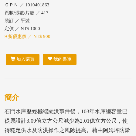
ＧＰＮ ／ 1010401863
頁數/張數/片數 ／ 413
裝訂 ／ 平裝
定價 ／ NT$ 1000
9 折優惠價 ／ NT$ 900
加入購買
我的書單
簡介
石門水庫歷經極端颱洪事件後，103年水庫總容量已
從原設計3.09億立方公尺減少為2.01億立方公尺，使
得穩定供水及防洪操作之風險提高。藉由阿姆坪防淤