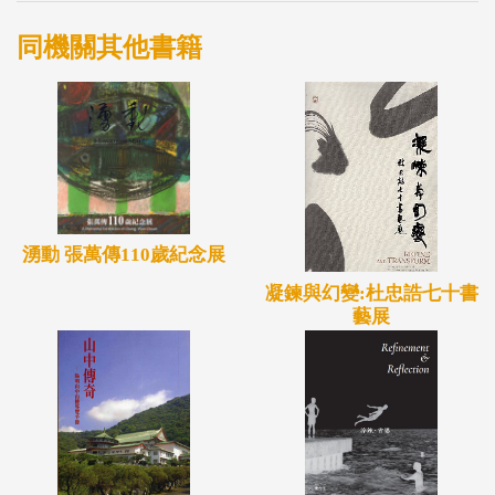
同機關其他書籍
湧動 張萬傳110歲紀念展
凝鍊與幻變:杜忠誥七十書
藝展