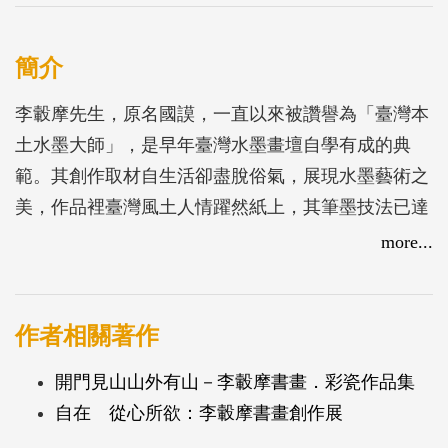
簡介
李轂摩先生，原名國謨，一直以來被讚譽為「臺灣本
土水墨大師」，是早年臺灣水墨畫壇自學有成的典
範。其創作取材自生活卻盡脫俗氣，展現水墨藝術之
美，作品裡臺灣風土人情躍然紙上，其筆墨技法已達
爐火純青之境，除了融匯東、西方繪畫造詣外，畫面
more...
上表現的通俗題材，配上饒富趣味的詞句，充分表達
出融入禪宗與哲學的創作高度與詼諧感，賦予水墨創
作嶄新的繪畫語彙，締造更具現代意義的表現性，不
作者相關著作
但體會出生活哲理，令人莞爾，也讓人了解一種平淡
開門見山山外有山－李轂摩書畫．彩瓷作品集
之美與含蓄的生命力。
自在 從心所欲：李轂摩書畫創作展