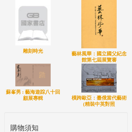
雕刻時光
藝林風華：國立國父紀念
館第七屆展覽審
蘇峯男 : 藝海遊踪八十回
橫跨歐亞：臺俄當代藝術
顧展專輯
(精裝中英對照
購物須知