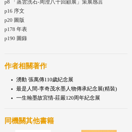
p8 「蒸雲洗石-周澄八十回顧展」策展感言
p16 序文
p20 圖版
p178 年表
p190 圖錄
作者相關著作
湧動 張萬傳110歲紀念展
最是人間-李奇茂水墨人物傳承紀念展(精裝)
一生翰墨故宮情-莊嚴120周年紀念展
同機關其他書籍