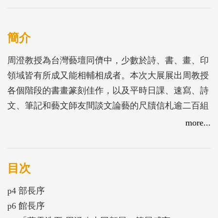
簡介
周澄教授為台灣藝壇同儕中，少數於詩、書、畫、印
領域皆有所成又能相輔相成者。本次大展展出周教授
各個階段的書畫篆刻佳作，以及平時日課、速寫、詩
文、筆記和藝文師友間談文論藝的尺牘信札逾二百組
件，揭櫫周澄一甲子以來對書畫金石與國學詩詞錘鍊
more...
不怠的唇一態度與實踐力行。
目次
p4 部長序
p6 館長序