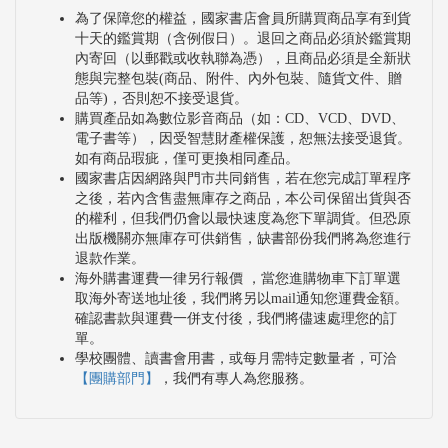
為了保障您的權益，國家書店會員所購買商品享有到貨
十天的鑑賞期（含例假日）。退回之商品必須於鑑賞期
內寄回（以郵戳或收執聯為憑），且商品必須是全新狀
態與完整包裝(商品、附件、內外包裝、隨貨文件、贈
品等)，否則恕不接受退貨。
購買產品如為數位影音商品（如：CD、VCD、DVD、
電子書等），因受智慧財產權保護，恕無法接受退貨。
如有商品瑕疵，僅可更換相同產品。
國家書店因網路與門市共同銷售，若在您完成訂單程序
之後，若內含售盡無庫存之商品，本公司保留出貨與否
的權利，但我們仍會以最快速度為您下單調貨。但恐原
出版機關亦無庫存可供銷售，缺書部份我們將為您進行
退款作業。
海外購書運費一律另行報價 ，當您進購物車下訂單選
取海外寄送地址後，我們將另以mail通知您運費金額。
確認書款與運費一併支付後，我們將儘速處理您的訂
單。
學校團體、讀書會用書，或每月需特定數量者，可洽
【團購部門】
，我們有專人為您服務。