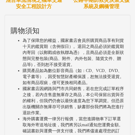
混合車流情境之機車交通
公路早期防救災決策支援
安全工程設計方
系統及鋼橋管理
購物須知
為了保障您的權益，國家書店會員所購買商品享有到貨
十天的鑑賞期（含例假日）。退回之商品必須於鑑賞期
內寄回（以郵戳或收執聯為憑），且商品必須是全新狀
態與完整包裝(商品、附件、內外包裝、隨貨文件、贈
品等)，否則恕不接受退貨。
購買產品如為數位影音商品（如：CD、VCD、DVD、
電子書等），因受智慧財產權保護，恕無法接受退貨。
如有商品瑕疵，僅可更換相同產品。
國家書店因網路與門市共同銷售，若在您完成訂單程序
之後，若內含售盡無庫存之商品，本公司保留出貨與否
的權利，但我們仍會以最快速度為您下單調貨。但恐原
出版機關亦無庫存可供銷售，缺書部份我們將為您進行
退款作業。
海外購書運費一律另行報價 ，當您進購物車下訂單選
取海外寄送地址後，我們將另以mail通知您運費金額。
確認書款與運費一併支付後，我們將儘速處理您的訂