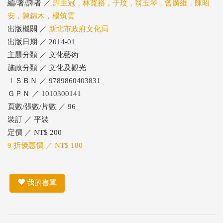
編/著/譯者 ／
許主冠，林寬裕，于玟，翁玉琴，曾廣維，陳昭
安，陳錦木，楊筑雲
出版機關 ／
新北市政府文化局
出版日期 ／ 2014-01
主題分類 ／ 文化藝術
施政分類 ／ 文化及觀光
ＩＳＢＮ ／ 9789860403831
ＧＰＮ ／ 1010300141
頁數/張數/片數 ／ 96
裝訂 ／ 平裝
定價 ／ NT$ 200
9 折優惠價 ／ NT$ 180
我的書單