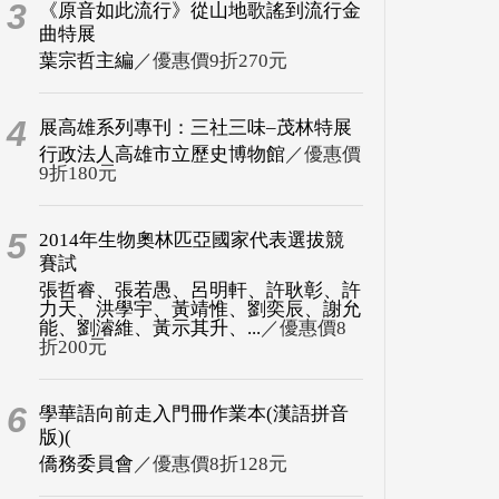
3
《原音如此流行》從山地歌謠到流行金
曲特展
葉宗哲主編
／優惠價9折270元
4
展高雄系列專刊：三社三味–茂林特展
行政法人高雄市立歷史博物館
／優惠價
9折180元
5
2014年生物奧林匹亞國家代表選拔競
賽試
張哲睿、張若愚、呂明軒、許耿彰、許
力天、洪學宇、黃靖惟、劉奕辰、謝允
能、劉濬維、黃示其升、...
／優惠價8
折200元
6
學華語向前走入門冊作業本(漢語拼音
版)(
僑務委員會
／優惠價8折128元