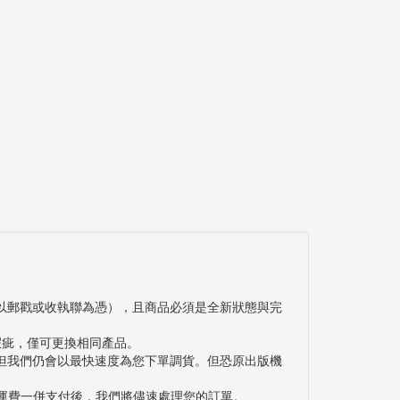
以郵戳或收執聯為憑），且商品必須是全新狀態與完
瑕疵，僅可更換相同產品。
但我們仍會以最快速度為您下單調貨。但恐原出版機
與運費一併支付後，我們將儘速處理您的訂單。