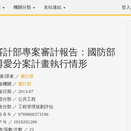
類
機關分類
友站連結
登入
審計部專案審計報告：國防部
博愛分案計畫執行情形
/著/譯者 ／
審計部
版機關 ／
審計部
日期 ／ 2013-07
題分類 ／ 公共工程
政分類 ／ 工程管理規劃評估
ＢＮ ／ 9789860373196
Ｎ ／ 1010201286
數/張數/片數 ／ 25