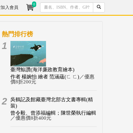
0
/加入會員
熱門排行榜
1
臺灣鯨讚(海洋廉政教育繪本)
作者 楊婉怡 繪者 范涵蘊(ㄈ ㄈ)
／優惠
價8折200元
2
吳鶴記及館藏臺灣北部古文書專輯(精
裝)
曾令毅、曾添福編輯；陳世榮執行編輯
／優惠價8折400元