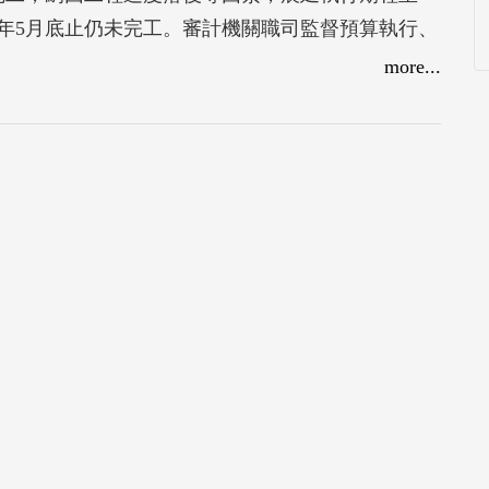
02年5月底止仍未完工。審計機關職司監督預算執行、
劃辦理專案調查，查核其規劃設計、變更設計、施
more...
露，並依審計法第69條規定報告監察院依法提案糾
，並檢討失職人員。審計部亦針對該計畫工程進度
電接續工程已完成招標，惟執行進度仍待提升。