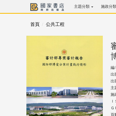
主題分類
施政分
首頁
公共工程
編
出
出版
主
施
ＩＳ
ＧＰ
頁