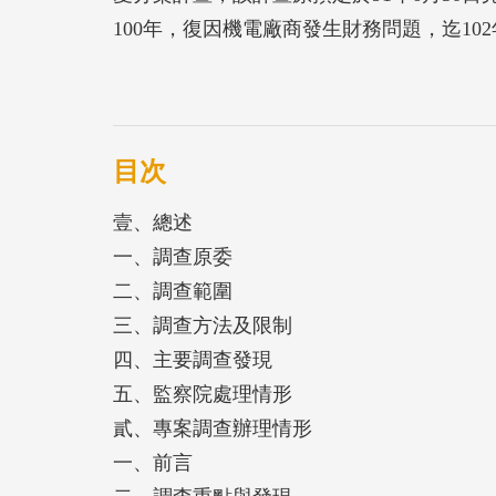
100年，復因機電廠商發生財務問題，迄1
審核財務收支及考核財務效能等職權，爰規
工履約及督導管制等作業。經審計部查核揭
正後，已獲機關具體回應，除研採精進作為
及預算經費，持續追蹤其執行情形，目前機
目次
壹、總述
一、調查原委
二、調查範圍
三、調查方法及限制
四、主要調查發現
五、監察院處理情形
貳、專案調查辦理情形
一、前言