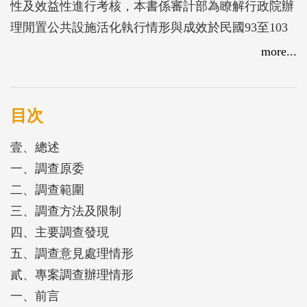
性及效益性進行考核，本書係審計部為瞭解行政院辦
理閒置公共設施活化執行情形與成效於民國93至103
年間辦理6次專案調查，相關執行缺失經審計部促請
more...
行政院或所屬公共工程委員會檢討改善後截至民國
104年第4季止，活化閒置公共設施270件，總建造經
費278億餘元，已發揮審計成效。
目次
壹、總述
一、調查原委
二、調查範圍
三、調查方法及限制
四、主要調查發現
五、調查意見處理情形
貳、專案調查辦理情形
一、前言