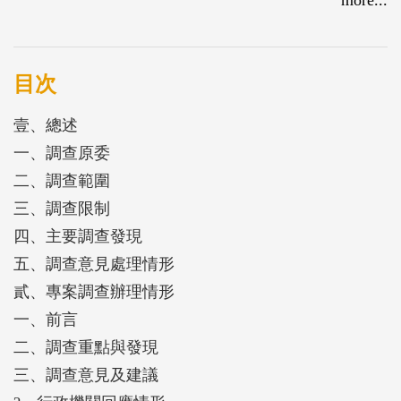
研謀預防措施，或至少降低發生的可能性。臺中市非
都市土地使用管制業務執行情形，攸關土地及天然資
源之保育利用，惟臺中市政府地政局在使用檢查、違
目次
規裁處及後續列管追蹤等方面，核有未定期實施全面
壹、總述
性土地現狀調查，違規使用案件管控機制欠周全，及
一、調查原委
違規案件追蹤及列管機制未盡周延等情事，經函請臺
二、調查範圍
中市政府及所屬地政局研謀改善，臺中市政府已強化
三、調查限制
對區公所的督導考核，並運用各類資訊系統輔助辦理
四、主要調查發現
非都市土地使用管制業務，健全相關流程與制度，以
五、調查意見處理情形
減少農地違規使用所造成之農地流失、農地及作物污
貳、專案調查辦理情形
染等問題，維護民眾健康。
一、前言
二、調查重點與發現
三、調查意見及建議