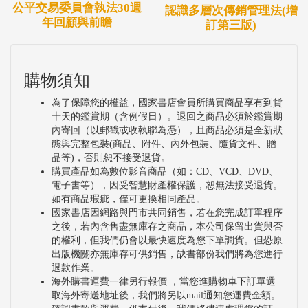
公平交易委員會執法30週
認識多層次傳銷管理法(增
年回顧與前瞻
訂第三版)
購物須知
為了保障您的權益，國家書店會員所購買商品享有到貨
十天的鑑賞期（含例假日）。退回之商品必須於鑑賞期
內寄回（以郵戳或收執聯為憑），且商品必須是全新狀
態與完整包裝(商品、附件、內外包裝、隨貨文件、贈
品等)，否則恕不接受退貨。
購買產品如為數位影音商品（如：CD、VCD、DVD、
電子書等），因受智慧財產權保護，恕無法接受退貨。
如有商品瑕疵，僅可更換相同產品。
國家書店因網路與門市共同銷售，若在您完成訂單程序
之後，若內含售盡無庫存之商品，本公司保留出貨與否
的權利，但我們仍會以最快速度為您下單調貨。但恐原
出版機關亦無庫存可供銷售，缺書部份我們將為您進行
退款作業。
海外購書運費一律另行報價 ，當您進購物車下訂單選
取海外寄送地址後，我們將另以mail通知您運費金額。