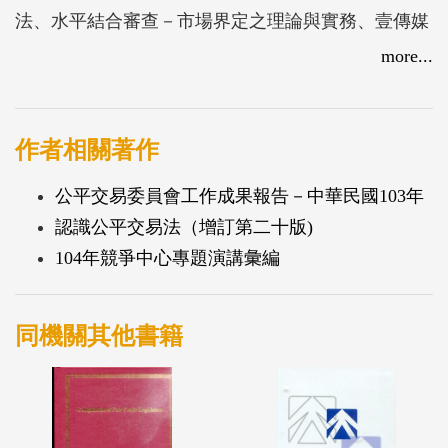
法、水平結合審查－市場界定之理論與實務、壹傳媒
併購案在公平交易法結合管制上引起的迴盪、析論中
more...
國大陸反壟斷法中之「行政壟斷」、臺灣擔保交易法
制之國際競爭力、「部落格寫手門」適用公平交易法
之探討-Samsung寫手門案例探討）
作者相關著作
公平交易委員會工作成果報告－中華民國103年
認識公平交易法（增訂第二十版)
104年競爭中心專題演講彙編
同機關其他書籍