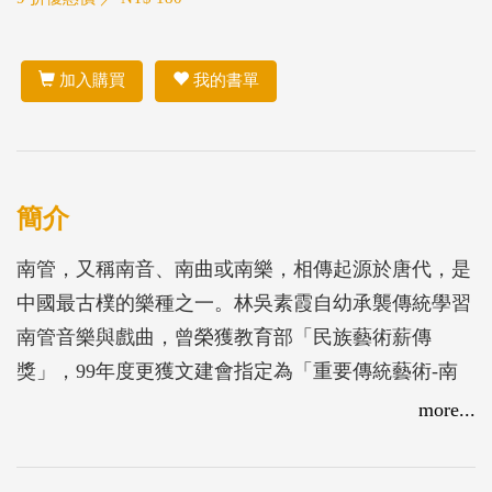
加入購買
我的書單
簡介
南管，又稱南音、南曲或南樂，相傳起源於唐代，是
中國最古樸的樂種之一。林吳素霞自幼承襲傳統學習
南管音樂與戲曲，曾榮獲教育部「民族藝術薪傳
獎」，99年度更獲文建會指定為「重要傳統藝術-南
管戲曲」，希望藉本光碟的發行讓大家認識南管之
more...
美，為戲、曲兩門絕藝的保存盡一份心力。