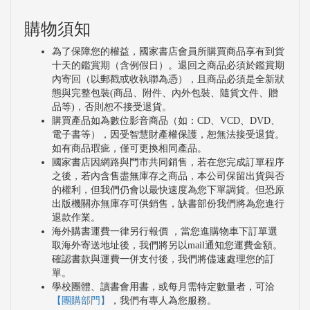
購物須知
為了保障您的權益，國家書店會員所購買商品享有到貨
十天的鑑賞期（含例假日）。退回之商品必須於鑑賞期
內寄回（以郵戳或收執聯為憑），且商品必須是全新狀
態與完整包裝(商品、附件、內外包裝、隨貨文件、贈
品等)，否則恕不接受退貨。
購買產品如為數位影音商品（如：CD、VCD、DVD、
電子書等），因受智慧財產權保護，恕無法接受退貨。
如有商品瑕疵，僅可更換相同產品。
國家書店因網路與門市共同銷售，若在您完成訂單程序
之後，若內含售盡無庫存之商品，本公司保留出貨與否
的權利，但我們仍會以最快速度為您下單調貨。但恐原
出版機關亦無庫存可供銷售，缺書部份我們將為您進行
退款作業。
海外購書運費一律另行報價 ，當您進購物車下訂單選
取海外寄送地址後，我們將另以mail通知您運費金額。
確認書款與運費一併支付後，我們將儘速處理您的訂
單。
學校團體、讀書會用書，或每月需特定數量者，可洽
【團購部門】
，我們有專人為您服務。