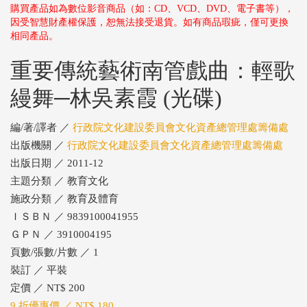
購買產品如為數位影音商品（如：CD、VCD、DVD、電子書等），
因受智慧財產權保護，恕無法接受退貨。如有商品瑕疵，僅可更換
相同產品。
重要傳統藝術南管戲曲：輕歌
縵舞─林吳素霞 (光碟)
編/著/譯者 ／
行政院文化建設委員會文化資產總管理處籌備處
出版機關 ／
行政院文化建設委員會文化資產總管理處籌備處
出版日期 ／ 2011-12
主題分類 ／ 教育文化
施政分類 ／ 教育及體育
ＩＳＢＮ ／ 9839100041955
ＧＰＮ ／ 3910004195
頁數/張數/片數 ／ 1
裝訂 ／ 平裝
定價 ／ NT$ 200
9 折優惠價 ／ NT$ 180