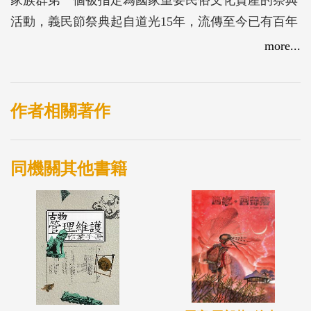
活動，義民節祭典起自道光15年，流傳至今已有百年
以上的歷史，每年由桃竹等20個鄉鎮分成15大庄輪流
more...
在農曆7月20日主辦祭典，其中前往新竹縣褒忠亭義
民廟恭迎義民爺至輪值祭典區奉飯，是義民節祭典與
其他中元祭典最為不同之處。早年帶著義民爺令旗外
作者相關著作
出討生活的客家鄉親，也會進行日常荷飯祭拜義民
爺，並在祭典期間回到本廟。藉由走訪義民廟分香廟
同機關其他書籍
及祭拜令旗的信眾，講述早年北臺灣客家移民史及義
民信仰的擴散，從民眾參與祭典的過程，看到義民信
仰如何深入民心，成為臺灣特有的本土信仰。