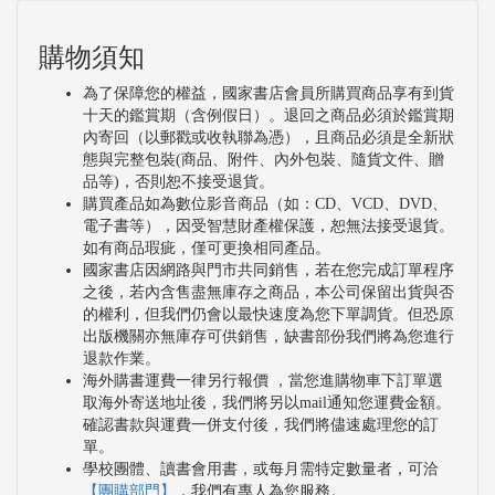
購物須知
為了保障您的權益，國家書店會員所購買商品享有到貨
十天的鑑賞期（含例假日）。退回之商品必須於鑑賞期
內寄回（以郵戳或收執聯為憑），且商品必須是全新狀
態與完整包裝(商品、附件、內外包裝、隨貨文件、贈
品等)，否則恕不接受退貨。
購買產品如為數位影音商品（如：CD、VCD、DVD、
電子書等），因受智慧財產權保護，恕無法接受退貨。
如有商品瑕疵，僅可更換相同產品。
國家書店因網路與門市共同銷售，若在您完成訂單程序
之後，若內含售盡無庫存之商品，本公司保留出貨與否
的權利，但我們仍會以最快速度為您下單調貨。但恐原
出版機關亦無庫存可供銷售，缺書部份我們將為您進行
退款作業。
海外購書運費一律另行報價 ，當您進購物車下訂單選
取海外寄送地址後，我們將另以mail通知您運費金額。
確認書款與運費一併支付後，我們將儘速處理您的訂
單。
學校團體、讀書會用書，或每月需特定數量者，可洽
【團購部門】
，我們有專人為您服務。