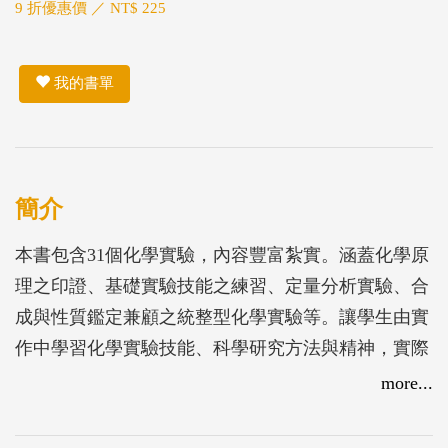
9 折優惠價 ／ NT$ 225
我的書單
簡介
本書包含31個化學實驗，內容豐富紮實。涵蓋化學原
理之印證、基礎實驗技能之練習、定量分析實驗、合
成與性質鑑定兼顧之統整型化學實驗等。讓學生由實
作中學習化學實驗技能、科學研究方法與精神，實際
動手操作製備新穎材料化學實驗以瞭解科技發展新動
more...
向，引導並增進學生對基礎科學研究之興趣。本書的
編輯並顧及實驗室的安全、宣導環保的概念，廢棄物