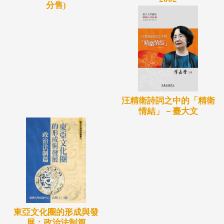
分售)
汪精衛詩詞之中的「精衛
情結」－臺大文
東亞文化圈的形成與發
展：政治法制篇