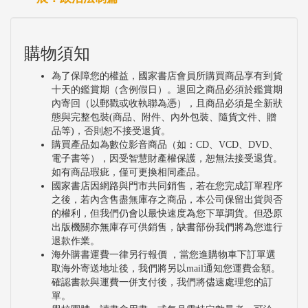
購物須知
為了保障您的權益，國家書店會員所購買商品享有到貨
十天的鑑賞期（含例假日）。退回之商品必須於鑑賞期
內寄回（以郵戳或收執聯為憑），且商品必須是全新狀
態與完整包裝(商品、附件、內外包裝、隨貨文件、贈
品等)，否則恕不接受退貨。
購買產品如為數位影音商品（如：CD、VCD、DVD、
電子書等），因受智慧財產權保護，恕無法接受退貨。
如有商品瑕疵，僅可更換相同產品。
國家書店因網路與門市共同銷售，若在您完成訂單程序
之後，若內含售盡無庫存之商品，本公司保留出貨與否
的權利，但我們仍會以最快速度為您下單調貨。但恐原
出版機關亦無庫存可供銷售，缺書部份我們將為您進行
退款作業。
海外購書運費一律另行報價 ，當您進購物車下訂單選
取海外寄送地址後，我們將另以mail通知您運費金額。
確認書款與運費一併支付後，我們將儘速處理您的訂
單。