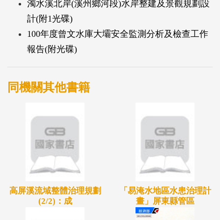
濁水溪北岸(溪州鄉河段)水岸整建及景觀規劃設
件，為河川防災重要課題。
計(附1光碟)
高屏溪流域河道防災設施規劃(月眉堰、高屏堰及甲
100年度曾文水庫大壩安全監測分析及檢查工作
仙堰)(以下簡稱「本計畫」)分別針對高屏溪流域不穩
報告(附光碟)
定河段之河道穩定探討， 計畫河段包含月眉堰、高
屏堰及甲仙堰等3處。此區重點將在如何預防河床受
到跌水沖刷而下降的產生，以及控制跌水後流路之穩
同機關其他書籍
定，不致產生流路偏向高灘，而沖擊橋台安全或是危
及下游堤防的安全。
高屏溪流域整體治理規劃
「易淹水地區水患治理計
(2/2)：成
畫」屏東縣管區