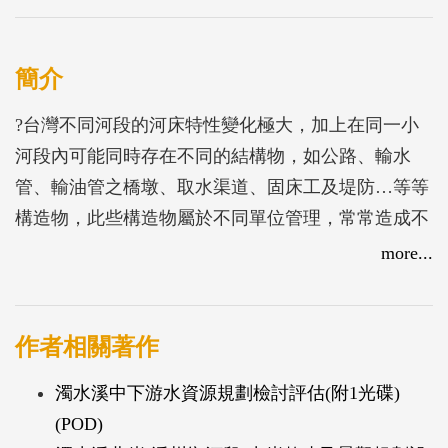
簡介
?台灣不同河段的河床特性變化極大，加上在同一小
河段內可能同時存在不同的結構物，如公路、輸水
管、輸油管之橋墩、取水渠道、固床工及堤防…等等
構造物，此些構造物屬於不同單位管理，常常造成不
同單位為保護各自構造物對河床產生不同程度干擾，
more...
造成河床相對不穩定，甚至相互影響而危及跨河構造
物安全，如旗山溪甲仙堰、月眉堰及高屏溪高屏堰下
游分別有甲仙大橋、月眉橋及鐵路橋與高屏大橋等跨
作者相關著作
河構造物，此等構造物歷經多次颱風後，曾有不同程
濁水溪中下游水資源規劃檢討評估(附1光碟)
度之損壞。因此，探討不同構造物同時存在條件下，
(POD)
河床如何達到穩定，使得構造物可以達到安全的條