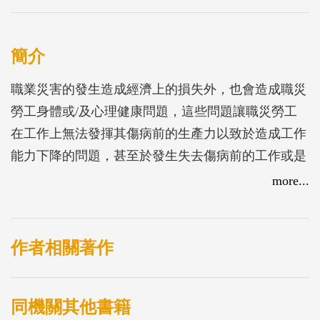
簡介
職業災害的發生造成經濟上的損失外，也會造成職災
勞工身體或/及心理健康問題，這些問題讓職災勞工
在工作上無法發揮其傷病前的生產力以致於造成工作
能力下降的問題，甚至於發生失去傷病前的工作或是
失業的問題，衍生出許多家庭經濟困難，以及職災勞
more...
工社會再適應的問題。本計畫之目的乃是依據2008年
本所之「職場復健計畫之探討」研究案中所規劃之職
場復建計畫協助北部地區某事業單位制訂職場復健計
作者相關著作
畫，同時，依照實際執行狀況修改職場復健計畫之實
施步驟，以探討國內執行職場復健計畫之困難處及提
同機關其他書籍
出改善方法供國內其他事業單位建立職場復健計畫之