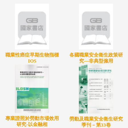
參考。
研究期間共有北部二家事業單位參與本研究計畫，僅
有1位職災勞工因職災致30日以上無法重返工作場所
進而參與職場復健計畫中之重返工作方案。本研究報
告呈現兩家事業單位的基本資料及案例報告，透過本
計畫的執行，瞭解國內公司對於職災的重視，對於職
職業性癌症早期生物指標
各國職業安全衛生政策研
場復健計畫中的「重返工作方案」最有興趣，認為重
IOS
究—非典型僱用
返工作計畫能夠讓雇主了解職災勞工傷病恢復的狀
況、預期可以復工的時間、傷病勞工之工作能力可以
勝任何種工作（原工作或需要找尋替代工作）、傷病
勞工可以獲得較好的醫療照護等。這些都是日後若在
台灣推動職場重返工作計畫時說服雇主最好的說詞。
對於職災勞工而言，職場復健計畫能夠在職災勞工與
專業證照於勞動市場效用
勞動及職業安全衛生研究
公司間搭上一座橋樑，讓職災勞工知曉公司對他身體
研究-以金融相
季刊－第33卷