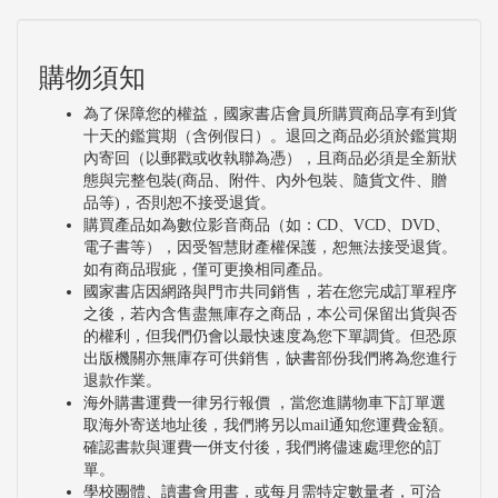
狀況及復工的關心，並提供職災勞工在復健過程中的
心理支持，也同時讓職災勞工瞭解未來復工的期待。
透過本計畫的執行更確認重返工作方案的執行應讓各
購物須知
個符合資格的復健單位來執行，如此，職災勞工就近
為了保障您的權益，國家書店會員所購買商品享有到貨
十天的鑑賞期（含例假日）。退回之商品必須於鑑賞期
接受治療及復健，而不需要奔波於各家醫院或住家與
內寄回（以郵戳或收執聯為憑），且商品必須是全新狀
醫院間。另，本計畫也建議若日後職災勞工的重建要
態與完整包裝(商品、附件、內外包裝、隨貨文件、贈
品等)，否則恕不接受退貨。
擴及到所有合格醫院的話，在審核執行重返工作計畫
購買產品如為數位影音商品（如：CD、VCD、DVD、
的復健單位時，應同時考量該醫院能將醫療復健與職
電子書等），因受智慧財產權保護，恕無法接受退貨。
如有商品瑕疵，僅可更換相同產品。
能復健整合、接受連續性的服務且目標放在重返工
國家書店因網路與門市共同銷售，若在您完成訂單程序
作，如此，讓職災勞工一進入該醫院接受醫療、醫療
之後，若內含售盡無庫存之商品，本公司保留出貨與否
的權利，但我們仍會以最快速度為您下單調貨。但恐原
復健、職能復健，所有的目標一致，就是重返工作，
出版機關亦無庫存可供銷售，缺書部份我們將為您進行
以縮短職災勞工從傷病到重返工作的時程。
退款作業。
海外購書運費一律另行報價 ，當您進購物車下訂單選
取海外寄送地址後，我們將另以mail通知您運費金額。
確認書款與運費一併支付後，我們將儘速處理您的訂
單。
學校團體、讀書會用書，或每月需特定數量者，可洽