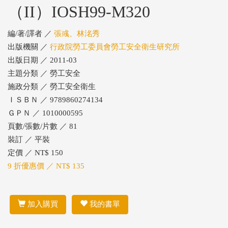
（II）IOSH99-M320
編/著/譯者 ／
張彧、林洺秀
出版機關 ／
行政院勞工委員會勞工安全衛生研究所
出版日期 ／ 2011-03
主題分類 ／ 勞工安全
施政分類 ／ 勞工安全衛生
ＩＳＢＮ ／ 9789860274134
ＧＰＮ ／ 1010000595
頁數/張數/片數 ／ 81
裝訂 ／ 平裝
定價 ／ NT$ 150
9 折優惠價 ／ NT$ 135
加入購買
我的書單