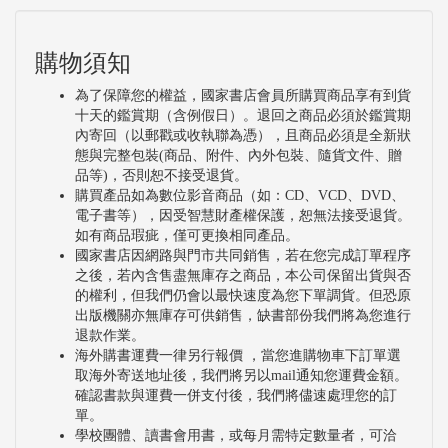
購物須知
為了保障您的權益，國家書店會員所購買商品享有到貨
十天的鑑賞期（含例假日）。退回之商品必須於鑑賞期
內寄回（以郵戳或收執聯為憑），且商品必須是全新狀
態與完整包裝(商品、附件、內外包裝、隨貨文件、贈
品等)，否則恕不接受退貨。
購買產品如為數位影音商品（如：CD、VCD、DVD、
電子書等），因受智慧財產權保護，恕無法接受退貨。
如有商品瑕疵，僅可更換相同產品。
國家書店因網路與門市共同銷售，若在您完成訂單程序
之後，若內含售盡無庫存之商品，本公司保留出貨與否
的權利，但我們仍會以最快速度為您下單調貨。但恐原
出版機關亦無庫存可供銷售，缺書部份我們將為您進行
退款作業。
海外購書運費一律另行報價 ，當您進購物車下訂單選
取海外寄送地址後，我們將另以mail通知您運費金額。
確認書款與運費一併支付後，我們將儘速處理您的訂
單。
學校團體、讀書會用書，或每月需特定數量者，可洽