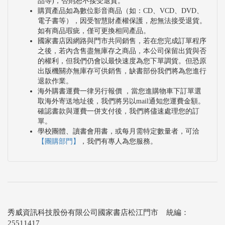
品等)，否則恕不接受退貨。
購買產品如為數位影音商品（如：CD、VCD、DVD、
電子書等），因受智慧財產權保護，恕無法接受退貨。
如有商品瑕疵，僅可更換相同產品。
國家書店因網路與門市共同銷售，若在您完成訂單程序
之後，若內含售盡無庫存之商品，本公司保留出貨與否
的權利，但我們仍會以最快速度為您下單調貨。但恐原
出版機關亦無庫存可供銷售，缺書部份我們將為您進行
退款作業。
海外購書運費一律另行報價 ，當您進購物車下訂單選
取海外寄送地址後，我們將另以mail通知您運費金額。
確認書款與運費一併支付後，我們將儘速處理您的訂
單。
學校團體、讀書會用書，或每月需特定數量者，可洽
【團購部門】
，我們有專人為您服務。
秀威資訊科技股份有限公司國家書店松江門市 統編：
25511417