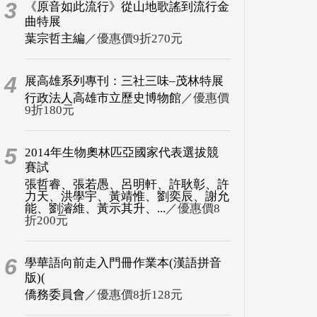
3
《原音如此流行》從山地歌謠到流行金
曲特展
葉宗哲主編
／優惠價9折270元
4
展高雄系列專刊：三社三味–茂林特展
行政法人高雄市立歷史博物館
／優惠價
9折180元
5
2014年生物奧林匹亞國家代表選拔競
賽試
張哲睿、張若愚、呂明軒、許耿彰、許
力天、洪學宇、黃靖惟、劉奕辰、謝允
能、劉濬維、黃示其升、...
／優惠價8
折200元
6
學華語向前走入門冊作業本(漢語拼音
版)(
僑務委員會
／優惠價8折128元