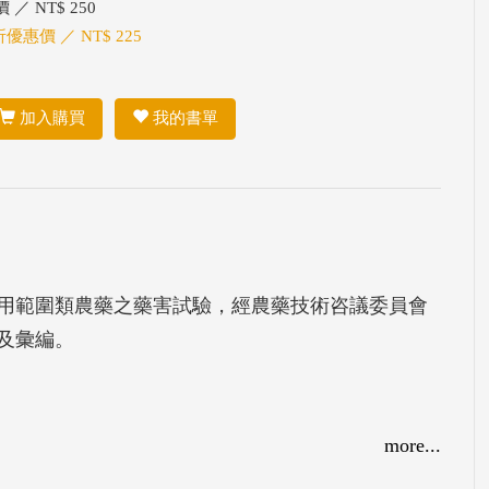
 ／ NT$ 250
折優惠價 ／ NT$ 225
加入購買
我的書單
用範圍類農藥之藥害試驗，經農藥技術咨議委員會
及彙編。
more...