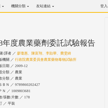
類
機關分類
友站連結
登入
98年度農業藥劑委託試驗報告
/著/譯者 ／
廖瓊惠、陳富翔、李貽華、費雯綺
版機關 ／
行政院農業委員會農業藥物毒物試驗所
日期 ／ 2009-12
題分類 ／ 農業
政分類 ／ 農業
ＢＮ ／ 9789860202427
Ｎ ／ 1009803681
/張數/片數 ／ 178
訂 ／ 平裝