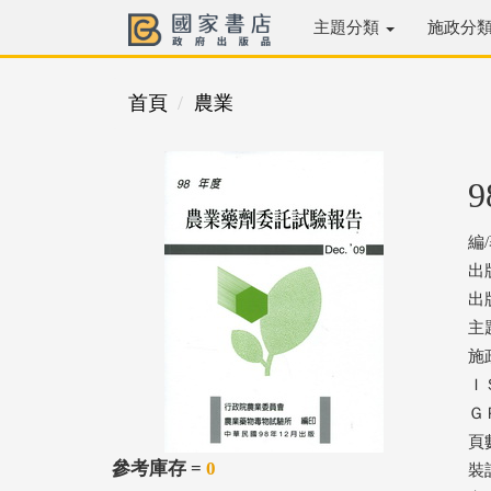
主題分類
施政分
首頁
農業
編
出
出版
主
施
ＩＳ
ＧＰ
頁數
參考庫存 =
0
裝