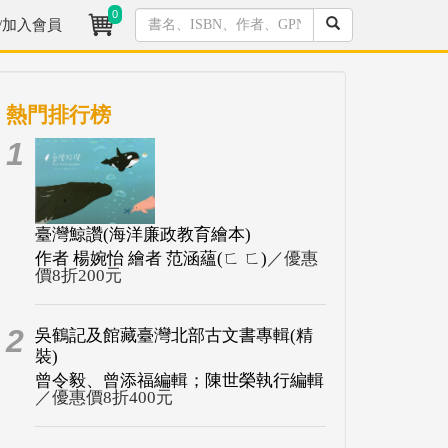
0
/加入會員
熱門排行榜
1
臺灣鯨讚(海洋廉政教育繪本)
作者 楊婉怡 繪者 范涵蘊(ㄈ ㄈ)
／優惠
價8折200元
2
吳鶴記及館藏臺灣北部古文書專輯(精
裝)
曾令毅、曾添福編輯；陳世榮執行編輯
／優惠價8折400元