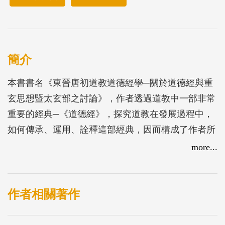
簡介
本書書名《東晉唐初道教道德經學─關於道德經與重
玄思想暨太玄部之討論》，作者透過道教中一部非常
重要的經典─《道德經》，探究道教在發展過程中，
如何傳承、運用、詮釋這部經典，因而構成了作者所
謂之「道教道德經學」的研究領域。本文選擇一部特
more...
殊的經典─《道德經》為切入點，試圖一探蘊於道教
內部的豐富奧義。扣緊這部經典，藉以考察，同樣一
部經典，對於士族的魏晉玄學與宗教的道教，究竟呈
作者相關著作
顯出怎樣不同的意義？在魏晉玄學與道教中之《道德
經》，展現出如何的面貌？透過《道德經》為切入