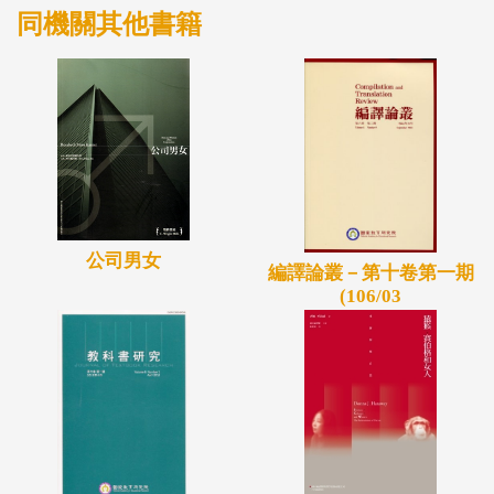
同機關其他書籍
點，觀察道教對於這部經典之諸端「詮釋現象」，以
凸顯出道教在當時諸多思潮澎湃下並未缺席，從而看
出《道德經》在道教中的地位與意義，並與當時之玄
學與佛學形成強烈對比。
公司男女
編譯論叢－第十卷第一期
(106/03