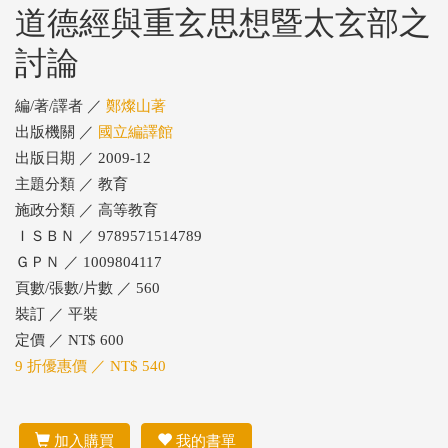
道德經與重玄思想暨太玄部之
討論
編/著/譯者 ／
鄭燦山著
出版機關 ／
國立編譯館
出版日期 ／ 2009-12
主題分類 ／ 教育
施政分類 ／ 高等教育
ＩＳＢＮ ／ 9789571514789
ＧＰＮ ／ 1009804117
頁數/張數/片數 ／ 560
裝訂 ／ 平裝
定價 ／ NT$ 600
9 折優惠價 ／ NT$ 540
加入購買
我的書單