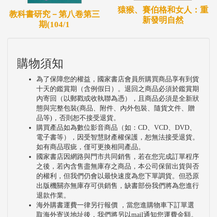
猿猴、賽伯格和女人：重
教科書研究－第八卷第三
新發明自然
期(104/1
購物須知
為了保障您的權益，國家書店會員所購買商品享有到貨
十天的鑑賞期（含例假日）。退回之商品必須於鑑賞期
內寄回（以郵戳或收執聯為憑），且商品必須是全新狀
態與完整包裝(商品、附件、內外包裝、隨貨文件、贈
品等)，否則恕不接受退貨。
購買產品如為數位影音商品（如：CD、VCD、DVD、
電子書等），因受智慧財產權保護，恕無法接受退貨。
如有商品瑕疵，僅可更換相同產品。
國家書店因網路與門市共同銷售，若在您完成訂單程序
之後，若內含售盡無庫存之商品，本公司保留出貨與否
的權利，但我們仍會以最快速度為您下單調貨。但恐原
出版機關亦無庫存可供銷售，缺書部份我們將為您進行
退款作業。
海外購書運費一律另行報價 ，當您進購物車下訂單選
取海外寄送地址後，我們將另以mail通知您運費金額。