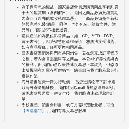
為了保障您的權益，國家書店會員所購買商品享有到貨
十天的鑑賞期（含例假日）。退回之商品必須於鑑賞期
內寄回（以郵戳或收執聯為憑），且商品必須是全新狀
態與完整包裝(商品、附件、內外包裝、隨貨文件、贈
品等)，否則恕不接受退貨。
購買產品如為數位影音商品（如：CD、VCD、DVD、
電子書等），因受智慧財產權保護，恕無法接受退貨。
如有商品瑕疵，僅可更換相同產品。
國家書店因網路與門市共同銷售，若在您完成訂單程序
之後，若內含售盡無庫存之商品，本公司保留出貨與否
的權利，但我們仍會以最快速度為您下單調貨。但恐原
出版機關亦無庫存可供銷售，缺書部份我們將為您進行
退款作業。
海外購書運費一律另行報價 ，當您進購物車下訂單選
取海外寄送地址後，我們將另以mail通知您運費金額。
確認書款與運費一併支付後，我們將儘速處理您的訂
單。
學校團體、讀書會用書，或每月需特定數量者，可洽
【團購部門】
，我們有專人為您服務。