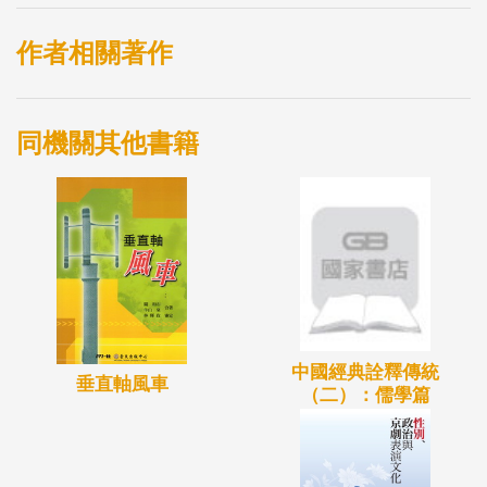
鑑，期透過意見交流集思廣益，提出具體的建言，以
作為政府實施的重要參考。
作者相關著作
同機關其他書籍
中國經典詮釋傳統
垂直軸風車
（二）：儒學篇