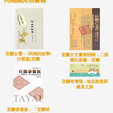
同機關其他書籍
宜蘭女聲──阿媽的故事•
宜蘭古文書第陸輯：二節
行業篇(宜蘭
簡氏家藏—宜蘭
宜蘭有隻喵 : 地名踏查與
健身之旅
宜蘭泰雅族：「宜蘭研