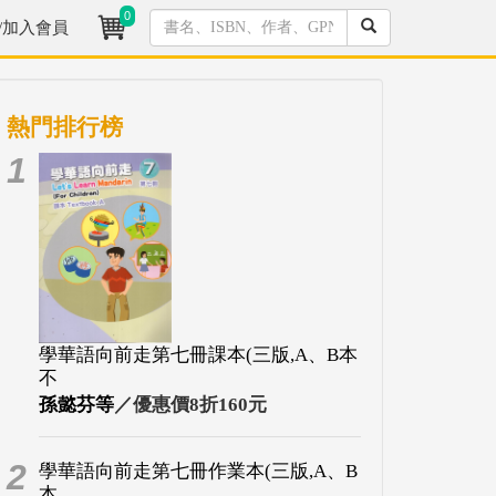
0
/加入會員
熱門排行榜
1
學華語向前走第七冊課本(三版,A、B本
不
孫懿芬等
／優惠價8折160元
2
學華語向前走第七冊作業本(三版,A、B
本