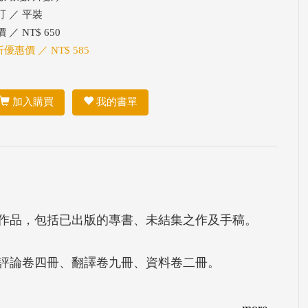
訂 ／ 平裝
 ／ NT$ 650
折優惠價 ／ NT$ 585
加入購買
我的書單
關作品，包括已出版的專書、未結集之作及手稿。
、評論卷四冊、翻譯卷九冊、資料卷二冊。
more...