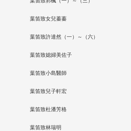
葉笛致郭楓（一）～（三）
葉笛致女兒蓁蓁
葉笛致許達然（一）～（六）
葉笛致媳婦美佐子
葉笛致小島醫師
葉笛致兒子軒宏
葉笛致杜潘芳格
葉笛致林瑞明