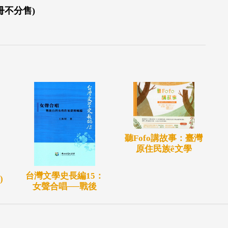
冊不分售)
聽Fofo講故事：臺灣
原住民族ê文學
台灣文學史長編15：
)
女聲合唱──戰後