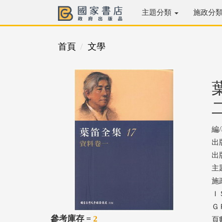
主題分類
施政分
首頁
文學
編
出
出版
主
施
ＩＳ
ＧＰ
參考庫存 =
2
頁數