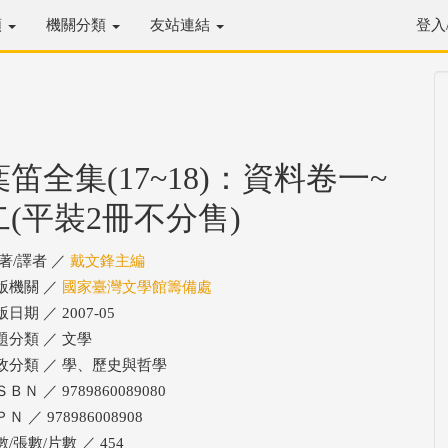
類
機關分類
友站連結
登入
葉笛全集(17~18)：資料卷一~
二(平裝2冊不分售)
/著/譯者 ／
戴文鋒主編
版機關 ／
國家臺灣文學館籌備處
日期 ／ 2007-05
題分類 ／ 文學
政分類 ／ 學、歷史與哲學
ＢＮ ／ 9789860089080
Ｎ ／ 978986008908
/張數/片數 ／ 454