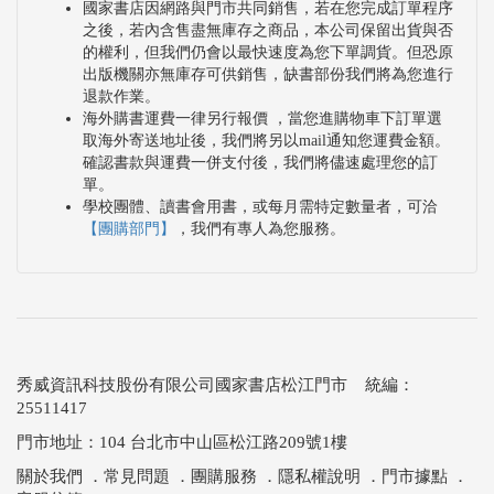
國家書店因網路與門市共同銷售，若在您完成訂單程序
之後，若內含售盡無庫存之商品，本公司保留出貨與否
的權利，但我們仍會以最快速度為您下單調貨。但恐原
出版機關亦無庫存可供銷售，缺書部份我們將為您進行
退款作業。
海外購書運費一律另行報價 ，當您進購物車下訂單選
取海外寄送地址後，我們將另以mail通知您運費金額。
確認書款與運費一併支付後，我們將儘速處理您的訂
單。
學校團體、讀書會用書，或每月需特定數量者，可洽
【團購部門】
，我們有專人為您服務。
秀威資訊科技股份有限公司國家書店松江門市 統編：
25511417
門市地址：104 台北市中山區松江路209號1樓
關於我們
．
常見問題
．
團購服務
．
隱私權說明
．
門市據點
．