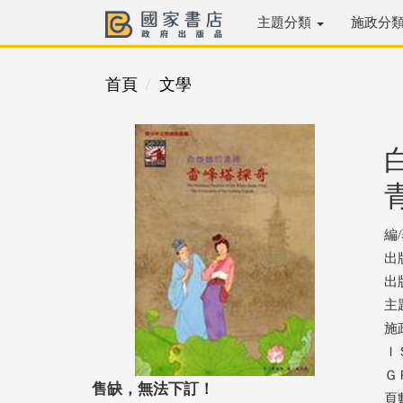
主題分類
施政分
首頁
文學
編
出
出版
主
施
ＩＳ
ＧＰ
售缺，無法下訂！
頁