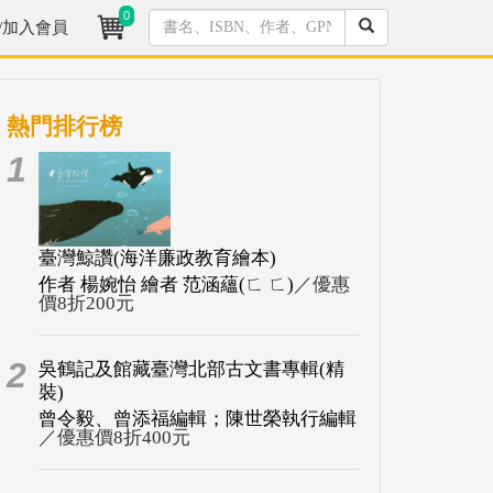
0
/加入會員
熱門排行榜
1
臺灣鯨讚(海洋廉政教育繪本)
作者 楊婉怡 繪者 范涵蘊(ㄈ ㄈ)
／優惠
價8折200元
2
吳鶴記及館藏臺灣北部古文書專輯(精
裝)
曾令毅、曾添福編輯；陳世榮執行編輯
／優惠價8折400元