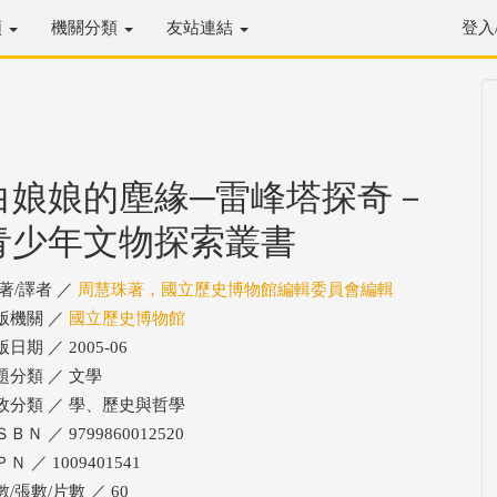
類
機關分類
友站連結
登入
白娘娘的塵緣─雷峰塔探奇－
青少年文物探索叢書
/著/譯者 ／
周慧珠著，國立歷史博物館編輯委員會編輯
版機關 ／
國立歷史博物館
日期 ／ 2005-06
題分類 ／ 文學
政分類 ／ 學、歷史與哲學
ＢＮ ／ 9799860012520
Ｎ ／ 1009401541
數/張數/片數 ／ 60