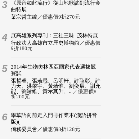
3
《原音如此流行》從山地歌謠到流行金
曲特展
葉宗哲主編
／優惠價9折270元
4
展高雄系列專刊：三社三味–茂林特展
行政法人高雄市立歷史博物館
／優惠價
9折180元
5
2014年生物奧林匹亞國家代表選拔競
賽試
張哲睿、張若愚、呂明軒、許耿彰、許
力天、洪學宇、黃靖惟、劉奕辰、謝允
能、劉濬維、黃示其升、...
／優惠價8
折200元
6
學華語向前走入門冊作業本(漢語拼音
版)(
僑務委員會
／優惠價8折128元