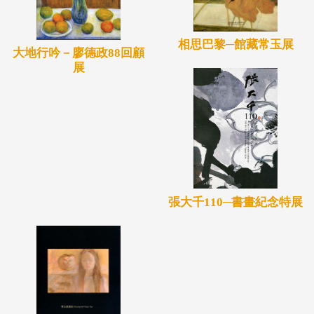
相思巴黎─館藏常玉展
大地行吟－廖德政88回顧
展
張大千110─書畫紀念特展