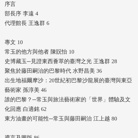
序言
部長序 李遠 4
代理館長 王逸群 6
專文 10
常玉的他方與他者 陳貺怡 10
史博藏玉─見證東西薈萃的臺灣之光 王逸群 28
聚焦於藤田嗣治的巴黎時代 水野昌美 36
出生地福爾摩沙：20世紀初巴黎沙龍展的臺灣與東亞
藝術家 孫淳美 46
誰的巴黎？─常玉與旅法藝術家的「世界」體驗及文
化回應 白適銘 62
東方油畫的可能性─常玉與藤田嗣治 江上越 80
導言及圖版 86