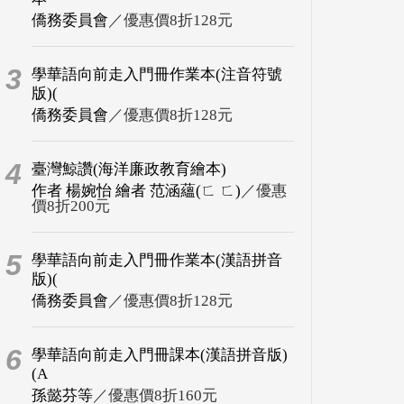
僑務委員會
／優惠價8折128元
3
學華語向前走入門冊作業本(注音符號
版)(
僑務委員會
／優惠價8折128元
4
臺灣鯨讚(海洋廉政教育繪本)
作者 楊婉怡 繪者 范涵蘊(ㄈ ㄈ)
／優惠
價8折200元
5
學華語向前走入門冊作業本(漢語拼音
版)(
僑務委員會
／優惠價8折128元
6
學華語向前走入門冊課本(漢語拼音版)
(A
孫懿芬等
／優惠價8折160元