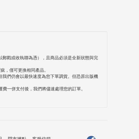
以郵戳或收執聯為憑），且商品必須是全新狀態與完
瑕疵，僅可更換相同產品。
但我們仍會以最快速度為您下單調貨。但恐原出版機
與運費一併支付後，我們將儘速處理您的訂單。
明
．
門市據點
．
客服信箱