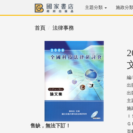
主題分類
施政分
首頁
法律事務
編
出
出版
主
施
ＩＳ
ＧＰ
售缺，無法下訂！
頁數