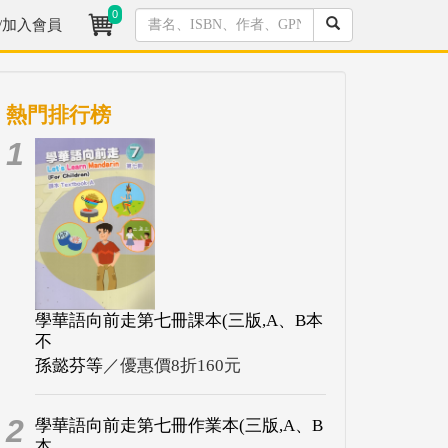
0
/加入會員
熱門排行榜
1
學華語向前走第七冊課本(三版,A、B本
不
孫懿芬等
／優惠價8折160元
2
學華語向前走第七冊作業本(三版,A、B
本