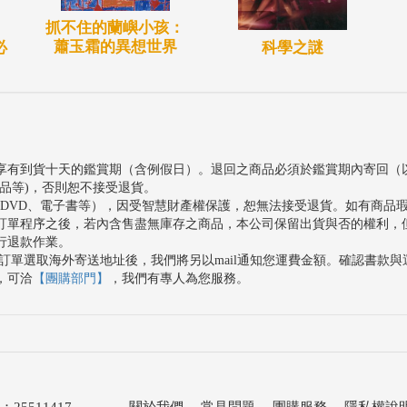
抓不住的蘭嶼小孩：
蕭玉霜的異想世界
科學之謎
必
享有到貨十天的鑑賞期（含例假日）。退回之商品必須於鑑賞期內寄回（
品等)，否則恕不接受退貨。
、DVD、電子書等），因受智慧財產權保護，恕無法接受退貨。如有商品
訂單程序之後，若內含售盡無庫存之商品，本公司保留出貨與否的權利，
行退款作業。
訂單選取海外寄送地址後，我們將另以mail通知您運費金額。確認書款
，可洽
【團購部門】
，我們有專人為您服務。
511417
關於我們
．
常見問題
．
團購服務
．
隱私權說