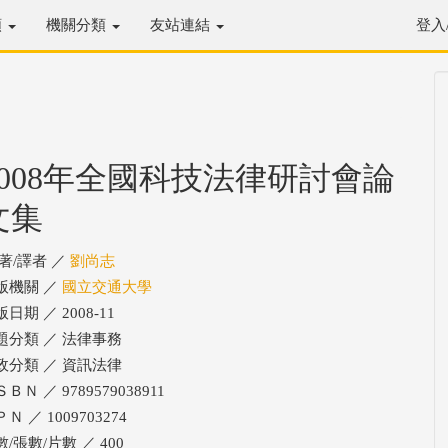
類
機關分類
友站連結
登入
2008年全國科技法律研討會論
文集
/著/譯者 ／
劉尚志
版機關 ／
國立交通大學
日期 ／ 2008-11
題分類 ／ 法律事務
政分類 ／ 資訊法律
ＢＮ ／ 9789579038911
Ｎ ／ 1009703274
/張數/片數 ／ 400