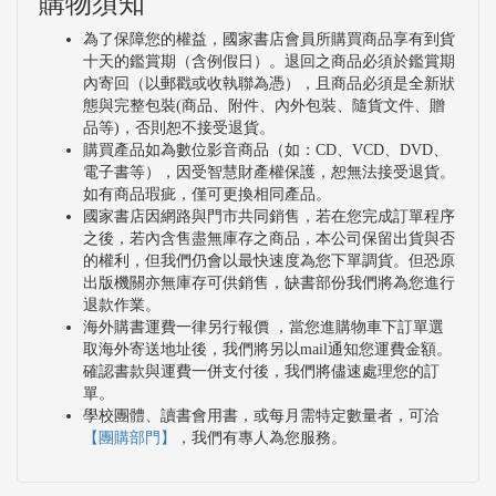
購物須知
為了保障您的權益，國家書店會員所購買商品享有到貨
十天的鑑賞期（含例假日）。退回之商品必須於鑑賞期
內寄回（以郵戳或收執聯為憑），且商品必須是全新狀
態與完整包裝(商品、附件、內外包裝、隨貨文件、贈
品等)，否則恕不接受退貨。
購買產品如為數位影音商品（如：CD、VCD、DVD、
電子書等），因受智慧財產權保護，恕無法接受退貨。
如有商品瑕疵，僅可更換相同產品。
國家書店因網路與門市共同銷售，若在您完成訂單程序
之後，若內含售盡無庫存之商品，本公司保留出貨與否
的權利，但我們仍會以最快速度為您下單調貨。但恐原
出版機關亦無庫存可供銷售，缺書部份我們將為您進行
退款作業。
海外購書運費一律另行報價 ，當您進購物車下訂單選
取海外寄送地址後，我們將另以mail通知您運費金額。
確認書款與運費一併支付後，我們將儘速處理您的訂
單。
學校團體、讀書會用書，或每月需特定數量者，可洽
【團購部門】
，我們有專人為您服務。