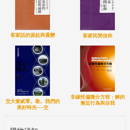
客家話的源起與通變
客家民間信仰
非線性偏微分方程：解的
交大壹貳零。敬。我們的
漸近行為與自我
美好時光──交