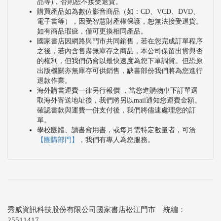
品等)，否則恕不接受退貨。
購買產品如為數位影音商品（如：CD、VCD、DVD、
電子書等），因受智慧財產權保護，恕無法接受退貨。
如有商品瑕疵，僅可更換相同產品。
國家書店因網路與門市共同銷售，若在您完成訂單程序
之後，若內含售盡無庫存之商品，本公司保留出貨與否
的權利，但我們仍會以最快速度為您下單調貨。但恐原
出版機關亦無庫存可供銷售，缺書部份我們將為您進行
退款作業。
海外購書運費一律另行報價 ，當您進購物車下訂單選
取海外寄送地址後，我們將另以mail通知您運費金額。
確認書款與運費一併支付後，我們將儘速處理您的訂
單。
學校團體、讀書會用書，或每月需特定數量者，可洽
【團購部門】
，我們有專人為您服務。
秀威資訊科技股份有限公司國家書店松江門市 統編：
25511417