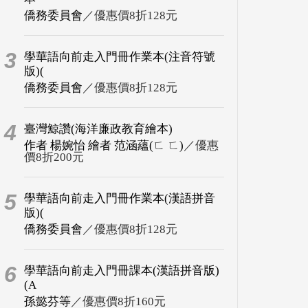
僑務委員會
／優惠價8折128元
3
學華語向前走入門冊作業本(注音符號
版)(
僑務委員會
／優惠價8折128元
4
臺灣鯨讚(海洋廉政教育繪本)
作者 楊婉怡 繪者 范涵蘊(ㄈ ㄈ)
／優惠
價8折200元
5
學華語向前走入門冊作業本(漢語拼音
版)(
僑務委員會
／優惠價8折128元
6
學華語向前走入門冊課本(漢語拼音版)
(A
孫懿芬等
／優惠價8折160元