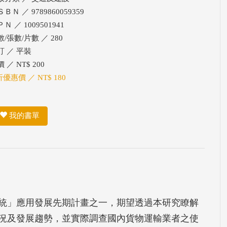
ＢＮ ／ 9789860059359
Ｎ ／ 1009501941
/張數/片數 ／ 280
訂 ／ 平裝
 ／ NT$ 200
折優惠價 ／ NT$ 180
我的書單
統」應用發展先期計畫之一，期望透過本研究瞭解
況及發展趨勢，並實際調查國內貨物運輸業者之使