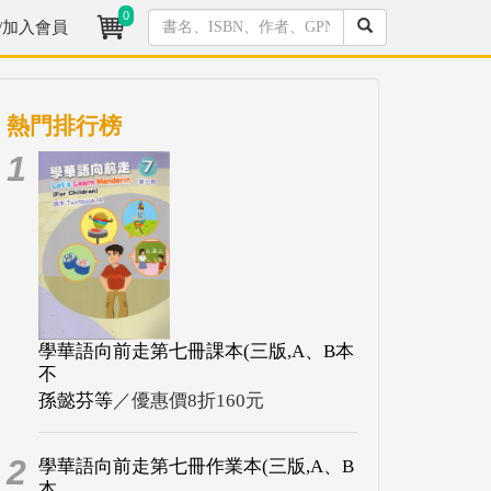
0
/加入會員
熱門排行榜
1
學華語向前走第七冊課本(三版,A、B本
不
孫懿芬等
／優惠價8折160元
2
學華語向前走第七冊作業本(三版,A、B
本