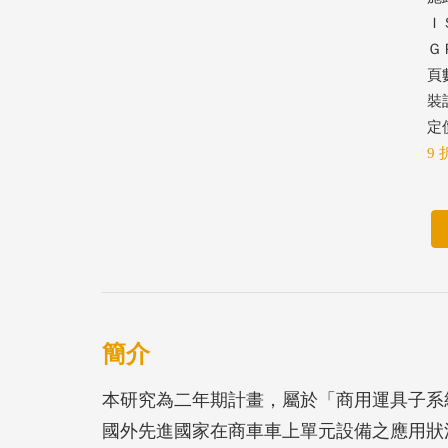
ＩＳ
ＧＰ
頁數
裝
定價
9 
簡介
本研究為二年期計畫，屬於「商用運具子系
國外先進國家在商車車上單元設備之應用狀