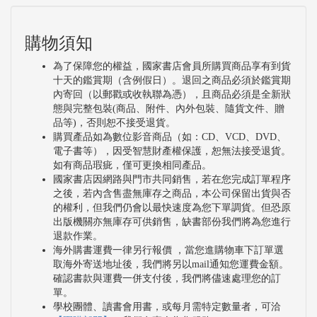
購物須知
為了保障您的權益，國家書店會員所購買商品享有到貨
十天的鑑賞期（含例假日）。退回之商品必須於鑑賞期
內寄回（以郵戳或收執聯為憑），且商品必須是全新狀
態與完整包裝(商品、附件、內外包裝、隨貨文件、贈
品等)，否則恕不接受退貨。
購買產品如為數位影音商品（如：CD、VCD、DVD、
電子書等），因受智慧財產權保護，恕無法接受退貨。
如有商品瑕疵，僅可更換相同產品。
國家書店因網路與門市共同銷售，若在您完成訂單程序
之後，若內含售盡無庫存之商品，本公司保留出貨與否
的權利，但我們仍會以最快速度為您下單調貨。但恐原
出版機關亦無庫存可供銷售，缺書部份我們將為您進行
退款作業。
海外購書運費一律另行報價 ，當您進購物車下訂單選
取海外寄送地址後，我們將另以mail通知您運費金額。
確認書款與運費一併支付後，我們將儘速處理您的訂
單。
學校團體、讀書會用書，或每月需特定數量者，可洽