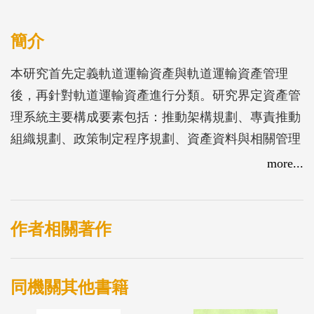
簡介
本研究首先定義軌道運輸資產與軌道運輸資產管理
後，再針對軌道運輸資產進行分類。研究界定資產管
理系統主要構成要素包括：推動架構規劃、專責推動
組織規劃、政策制定程序規劃、資產資料與相關管理
系統建置、資產管理績效評量與風險管理模式、方案
more...
規劃與評選、方案執行方法、系統控制與成果回饋。
本研究以系統化邏輯，建立軌道資產管理系統程序，
並做為建立國內軌道運輸資產管理制度之依據。為建
作者相關著作
立適用於國內軌道運輸資產管理制度之模式架構，本
研究除針對軌道運輸相關法令提出檢討與修正建議
同機關其他書籍
外，並研議適合國內現行體制資產管理組織架構層級
及其任