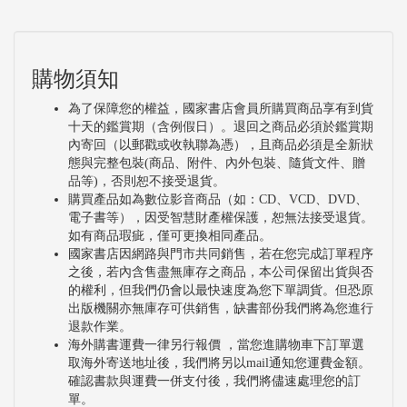
購物須知
為了保障您的權益，國家書店會員所購買商品享有到貨
十天的鑑賞期（含例假日）。退回之商品必須於鑑賞期
內寄回（以郵戳或收執聯為憑），且商品必須是全新狀
態與完整包裝(商品、附件、內外包裝、隨貨文件、贈
品等)，否則恕不接受退貨。
購買產品如為數位影音商品（如：CD、VCD、DVD、
電子書等），因受智慧財產權保護，恕無法接受退貨。
如有商品瑕疵，僅可更換相同產品。
國家書店因網路與門市共同銷售，若在您完成訂單程序
之後，若內含售盡無庫存之商品，本公司保留出貨與否
的權利，但我們仍會以最快速度為您下單調貨。但恐原
出版機關亦無庫存可供銷售，缺書部份我們將為您進行
退款作業。
海外購書運費一律另行報價 ，當您進購物車下訂單選
取海外寄送地址後，我們將另以mail通知您運費金額。
確認書款與運費一併支付後，我們將儘速處理您的訂
單。