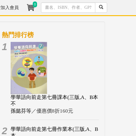
0
/加入會員
熱門排行榜
1
學華語向前走第七冊課本(三版,A、B本
不
孫懿芬等
／優惠價8折160元
2
學華語向前走第七冊作業本(三版,A、B
本