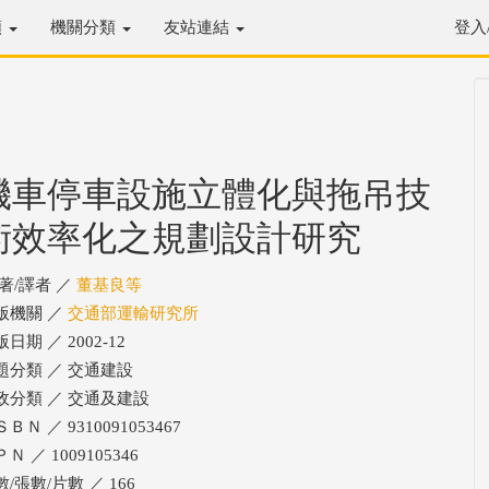
類
機關分類
友站連結
登入
機車停車設施立體化與拖吊技
術效率化之規劃設計研究
/著/譯者 ／
董基良等
版機關 ／
交通部運輸研究所
日期 ／ 2002-12
題分類 ／ 交通建設
政分類 ／ 交通及建設
ＢＮ ／ 9310091053467
Ｎ ／ 1009105346
/張數/片數 ／ 166