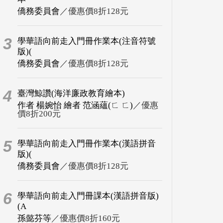
僑務委員會
／優惠價8折128元
3
學華語向前走入門冊作業本(注音符號
版)(
僑務委員會
／優惠價8折128元
4
臺灣鯨讚(海洋廉政教育繪本)
作者 楊婉怡 繪者 范涵蘊(ㄈ ㄈ)
／優惠
價8折200元
5
學華語向前走入門冊作業本(漢語拼音
版)(
僑務委員會
／優惠價8折128元
6
學華語向前走入門冊課本(漢語拼音版)
(A
孫懿芬等
／優惠價8折160元