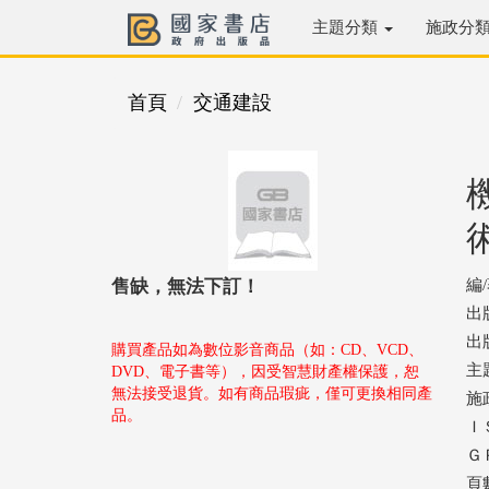
主題分類
施政分
首頁
交通建設
售缺，無法下訂！
編
出
出版
購買產品如為數位影音商品（如：CD、VCD、
主
DVD、電子書等），因受智慧財產權保護，恕
無法接受退貨。如有商品瑕疵，僅可更換相同產
施
品。
ＩＳ
ＧＰ
頁數