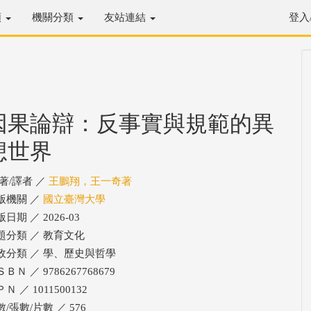
類
機關分類
友站連結
登入
因果論辯：反事實與規範的異
想世界
/著/譯者 ／
王鵬翔，王一奇著
版機關 ／
國立臺灣大學
日期 ／ 2026-03
題分類 ／ 教育文化
政分類 ／ 學、歷史與哲學
ＢＮ ／ 9786267768679
Ｎ ／ 1011500132
/張數/片數 ／ 576