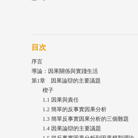
在日常生活與法律實務，關於某個結果應歸
踐生活所關注的因果關係並沒有唯一正確的
性。為了達成因果關係的實踐功能，人們建
在實踐生活的試煉中不斷修正。
目次
序言
本書結合哲學、法學與科學的取向，透過生
導論：因果關係與實踐生活
果哲學議題具有豐富的實踐意涵，科學背景
第1章 因果論辯的主要議題
領域的應用，而法律學者與實務工作者更能
楔子
讀者進入一場跨越學科邊界、直面現實爭議
1.1 因果與責任
1.2 簡單的反事實因果分析
1.3 簡單反事實因果分析的三個難題
1.4 因果論辯的主要議題
1.5 從反事實因果分析到因果模型理論