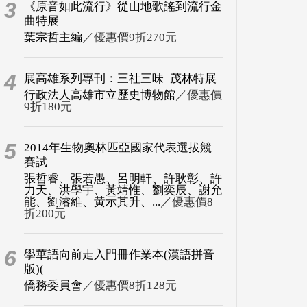
3
《原音如此流行》從山地歌謠到流行金
曲特展
葉宗哲主編
／優惠價9折270元
4
展高雄系列專刊：三社三味–茂林特展
行政法人高雄市立歷史博物館
／優惠價
9折180元
5
2014年生物奧林匹亞國家代表選拔競
賽試
張哲睿、張若愚、呂明軒、許耿彰、許
力天、洪學宇、黃靖惟、劉奕辰、謝允
能、劉濬維、黃示其升、...
／優惠價8
折200元
6
學華語向前走入門冊作業本(漢語拼音
版)(
僑務委員會
／優惠價8折128元