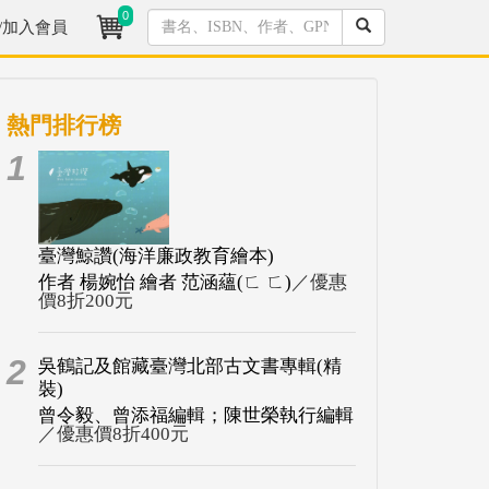
0
/加入會員
熱門排行榜
1
臺灣鯨讚(海洋廉政教育繪本)
作者 楊婉怡 繪者 范涵蘊(ㄈ ㄈ)
／優惠
價8折200元
2
吳鶴記及館藏臺灣北部古文書專輯(精
裝)
曾令毅、曾添福編輯；陳世榮執行編輯
／優惠價8折400元