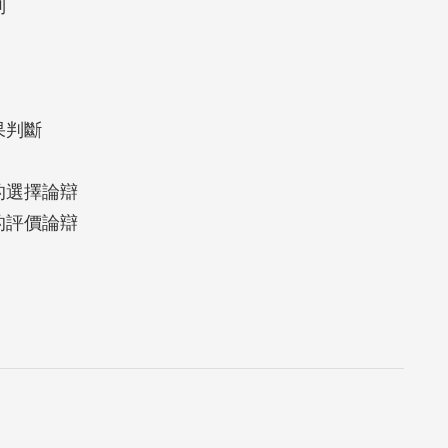
別
果判斷
的選擇論辯
的評價論辯