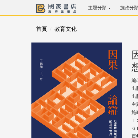
主題分類
施政分
首頁
教育文化
編
出
出版
主
施
ＩＳ
ＧＰ
頁數