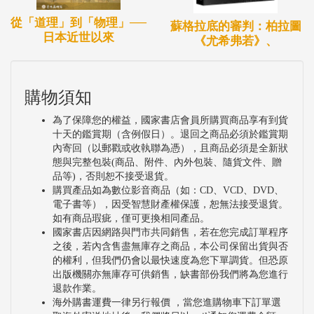
從「道理」到「物理」──
蘇格拉底的審判：柏拉圖
日本近世以來
《尤希弗若》、
購物須知
為了保障您的權益，國家書店會員所購買商品享有到貨
十天的鑑賞期（含例假日）。退回之商品必須於鑑賞期
內寄回（以郵戳或收執聯為憑），且商品必須是全新狀
態與完整包裝(商品、附件、內外包裝、隨貨文件、贈
品等)，否則恕不接受退貨。
購買產品如為數位影音商品（如：CD、VCD、DVD、
電子書等），因受智慧財產權保護，恕無法接受退貨。
如有商品瑕疵，僅可更換相同產品。
國家書店因網路與門市共同銷售，若在您完成訂單程序
之後，若內含售盡無庫存之商品，本公司保留出貨與否
的權利，但我們仍會以最快速度為您下單調貨。但恐原
出版機關亦無庫存可供銷售，缺書部份我們將為您進行
退款作業。
海外購書運費一律另行報價 ，當您進購物車下訂單選