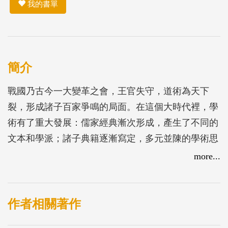
我的書單
簡介
戰國乃古今一大變革之會，王官失守，道術為天下
裂，形成諸子百家爭鳴的局面。在這個大時代裡，學
術有了重大發展：儒家經典漸次形成，產生了不同的
文本和學派；諸子典籍逐漸寫定，多元並陳的學術思
想與處士橫議的遊說之風相互輝映，形成獨特的語言
more...
面貌。諸子學說，不僅在思想內容上相互激盪與融
合，同時在文本著作的形制上也相互影響，進一步形
成各類解釋的類型。本書收錄之二十八篇文章，是國
作者相關著作
立臺灣大學中文系「先秦文本及思想之形成、發展與