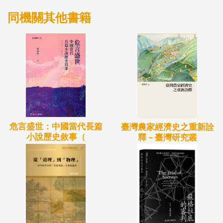
轉化計畫」的一部分成果，透過解析諸子思想激盪融
同機關其他書籍
合後的文本傳抄現象，引領讀者重新思索先秦思想史
之全貌。
危言盛世：中國當代長篇
臺灣農家經濟史之重新詮
小說歷史敘事（
釋－臺灣研究叢