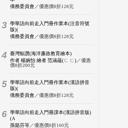
僑務委員會
／優惠價8折128元
3
學華語向前走入門冊作業本(注音符號
版)(
僑務委員會
／優惠價8折128元
4
臺灣鯨讚(海洋廉政教育繪本)
作者 楊婉怡 繪者 范涵蘊(ㄈ ㄈ)
／優惠
價8折200元
5
學華語向前走入門冊作業本(漢語拼音
版)(
僑務委員會
／優惠價8折128元
6
學華語向前走入門冊課本(漢語拼音版)
(A
孫懿芬等
／優惠價8折160元