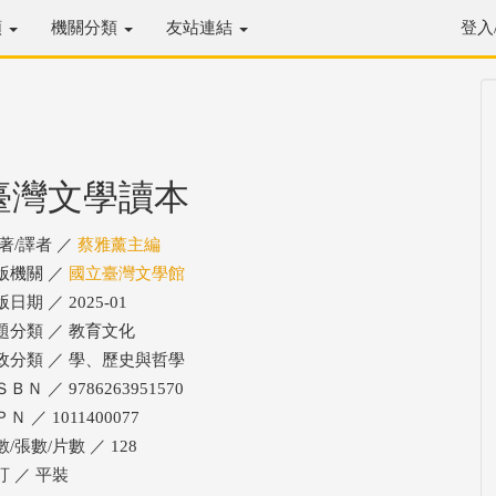
類
機關分類
友站連結
登入
臺灣文學讀本
/著/譯者 ／
蔡雅薰主編
版機關 ／
國立臺灣文學館
日期 ／ 2025-01
題分類 ／ 教育文化
政分類 ／ 學、歷史與哲學
ＢＮ ／ 9786263951570
Ｎ ／ 1011400077
/張數/片數 ／ 128
訂 ／ 平裝