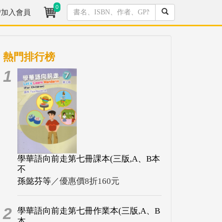
0
/加入會員
熱門排行榜
1
學華語向前走第七冊課本(三版,A、B本
不
孫懿芬等
／優惠價8折160元
2
學華語向前走第七冊作業本(三版,A、B
本