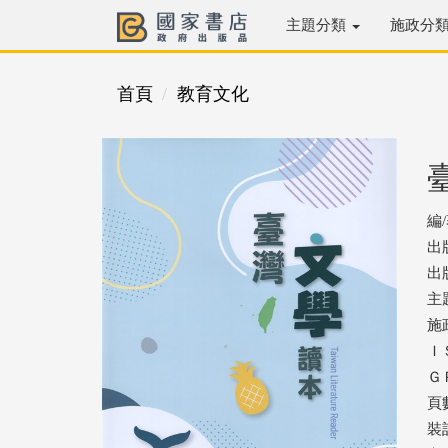
主題分類
施政分
首頁
教育文化
編
出
出版
主
施
ＩＳ
ＧＰ
頁數
裝