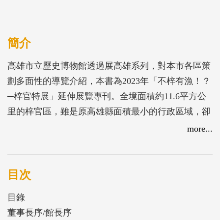
簡介
高雄市立歷史博物館透過展高雄系列，對本市各區策
劃多面性的導覽介紹，本書為2023年「不梓有漁！？
─梓官特展」延伸展覽專刊。全境面積約11.6平方公
里的梓官區，雖是原高雄縣面積最小的行政區域，卻
擁有高雄魚米之鄉的美稱，不僅是高雄最大的蔬菜集
more...
散地，同時擁有全臺首座獲國際認證的魚市場。透過
古地圖、歷史文獻、田野調查等各式資料，按圖索驥
探究如何造就「北農南漁」的產業特性，及人們如何
目次
在梓官土地上生活，構築出專屬梓官的歷史風土與期
目錄
盼。
董事長序/館長序