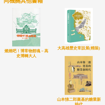
同機關其他書籍
大高雄歷史常設展(精裝)
燃燒吧！博常物館魂－高
史博轉大人
山本悌二郎奠基的糖業新
時代