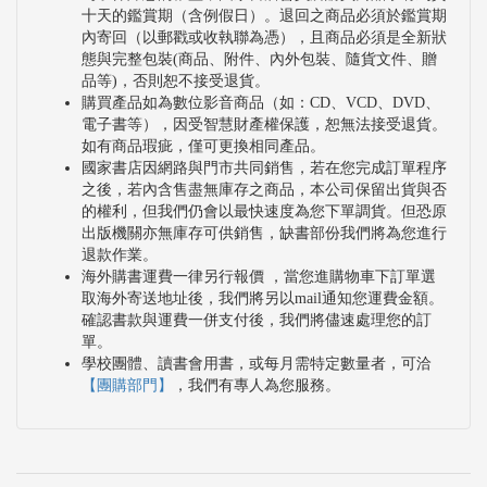
十天的鑑賞期（含例假日）。退回之商品必須於鑑賞期
內寄回（以郵戳或收執聯為憑），且商品必須是全新狀
態與完整包裝(商品、附件、內外包裝、隨貨文件、贈
品等)，否則恕不接受退貨。
購買產品如為數位影音商品（如：CD、VCD、DVD、
電子書等），因受智慧財產權保護，恕無法接受退貨。
如有商品瑕疵，僅可更換相同產品。
國家書店因網路與門市共同銷售，若在您完成訂單程序
之後，若內含售盡無庫存之商品，本公司保留出貨與否
的權利，但我們仍會以最快速度為您下單調貨。但恐原
出版機關亦無庫存可供銷售，缺書部份我們將為您進行
退款作業。
海外購書運費一律另行報價 ，當您進購物車下訂單選
取海外寄送地址後，我們將另以mail通知您運費金額。
確認書款與運費一併支付後，我們將儘速處理您的訂
單。
學校團體、讀書會用書，或每月需特定數量者，可洽
【團購部門】
，我們有專人為您服務。