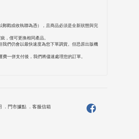
以郵戳或收執聯為憑），且商品必須是全新狀態與完
瑕疵，僅可更換相同產品。
但我們仍會以最快速度為您下單調貨。但恐原出版機
與運費一併支付後，我們將儘速處理您的訂單。
明
．
門市據點
．
客服信箱