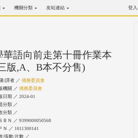
類
機關分類
友站連結
登入
學華語向前走第十冊作業本
(三版,A、B本不分售)
/著/譯者 ／
僑務委員會
版機關 ／
僑務委員會
日期 ／ 2024-01
題分類 ／
政分類 ／
ＢＮ ／ 9399000050568
Ｎ ／ 1011300141
數/張數/片數 ／