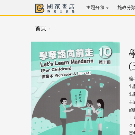
主題分類
施政分
首頁
編
出
出版
主
施
ＩＳ
ＧＰ
頁