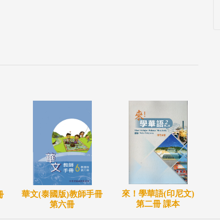
來！學華語(印尼文)
華文(泰國版)教師手冊
冊
第二冊 課本
第六冊