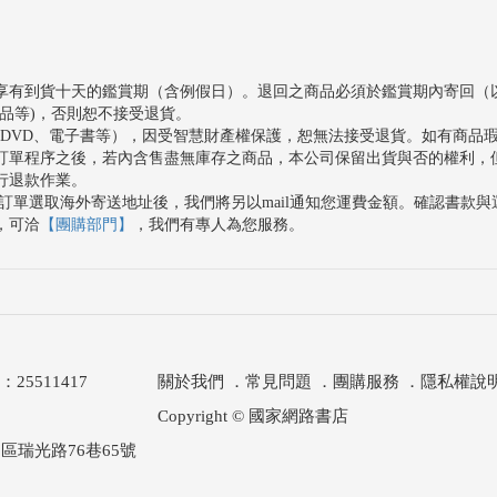
享有到貨十天的鑑賞期（含例假日）。退回之商品必須於鑑賞期內寄回（
品等)，否則恕不接受退貨。
、DVD、電子書等），因受智慧財產權保護，恕無法接受退貨。如有商品
訂單程序之後，若內含售盡無庫存之商品，本公司保留出貨與否的權利，
行退款作業。
訂單選取海外寄送地址後，我們將另以mail通知您運費金額。確認書款
，可洽
【團購部門】
，我們有專人為您服務。
511417
關於我們
．
常見問題
．
團購服務
．
隱私權說
Copyright © 國家網路書店
區瑞光路76巷65號