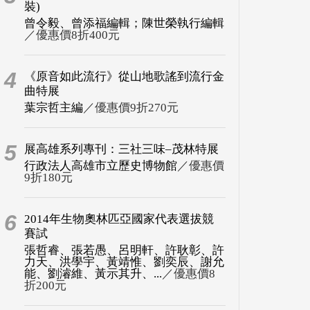
裝)
曾令毅、曾添福編輯；陳世榮執行編輯
／優惠價8折400元
4
《原音如此流行》從山地歌謠到流行金
曲特展
葉宗哲主編
／優惠價9折270元
5
展高雄系列專刊：三社三味–茂林特展
行政法人高雄市立歷史博物館
／優惠價
9折180元
6
2014年生物奧林匹亞國家代表選拔競
賽試
張哲睿、張若愚、呂明軒、許耿彰、許
力天、洪學宇、黃靖惟、劉奕辰、謝允
能、劉濬維、黃示其升、...
／優惠價8
折200元