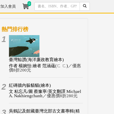
0
/加入會員
熱門排行榜
1
臺灣鯨讚(海洋廉政教育繪本)
作者 楊婉怡 繪者 范涵蘊(ㄈ ㄈ)
／優惠
價8折200元
2
紅磚牆內躲貓貓(繪本)
文 粘忘凡/圖 蔡豫寧/英文翻譯 Michael
A. Nakhiengchanh
／優惠價8折280元
3
吳鶴記及館藏臺灣北部古文書專輯(精